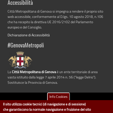
Accessibilità
Città Metropolitana di Genova si impegna a rendere il proprio sito
web accessibile, conformemente al D.lgs. 10 agosto 2018, n.106
che ha recepito la direttiva UE 2016/2102 del Parlamento
europeo e del Consiglio.
Dichiarazione di Accessibilità
#GenovaMetropoli
La
Città Metropolitana di Genova
è un ente territoriale di area
vasta istituito dalla legge 7 aprile 2014 n. 56 (“legge Delrio”).
Sostituisce la Provincia di Genova.
Info Cookies
dati.cittametropolitana.genova.it
è il progetto "Open Data" della
Città
Il sito utilizza cookie tecnici (di navigazione e di sessione)
Metropolitana di Genova
.
che garantiscono la normale navigazione e fruizione del sito