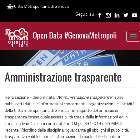
Città Metropolitana di Genova
Seguici su:
Salta
al
Open Data #GenovaMetropoli
contenuto
Tog
News
principale
nav
Amministrazione trasparente
Nella sezione - denominata “
Amministrazione trasparente
”, sono
pubblicati i dati e le informazioni concernenti l’organizzazione e l’attività
della Città metropolitana di Genova, nel rispetto del principio di
trasparenza intesa quale accessibilità totale delle informazioni ed in
linea con le indicazioni contenute nel D.Lgs. 33/2013 e SS.MM.II.
recante “Riordino della disciplina riguardante gli obblighi di pubblicità,
trasparenza e diffusione di informazioni da parte delle Pubbliche