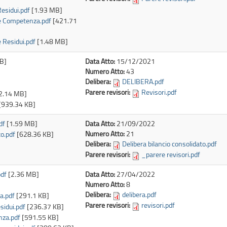
Residui.pdf
[1.93 MB]
ne Competenza.pdf
[421.71
e Residui.pdf
[1.48 MB]
B]
Data Atto:
15/12/2021
Numero Atto:
43
Delibera:
DELIBERA.pdf
]
Parere revisori:
Revisori.pdf
2.14 MB]
[939.34 KB]
df
[1.59 MB]
Data Atto:
21/09/2022
Numero Atto:
21
o.pdf
[628.36 KB]
Delibera:
Delibera bilancio consolidato.pdf
Parere revisori:
_parere revisori.pdf
pdf
[2.36 MB]
Data Atto:
27/04/2022
Numero Atto:
8
Delibera:
delibera.pdf
a.pdf
[291.1 KB]
Parere revisori:
revisori.pdf
esidui.pdf
[236.37 KB]
nza.pdf
[591.55 KB]