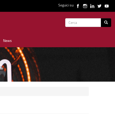
Seguici su:
Form
Cerca
di
News
ricerca