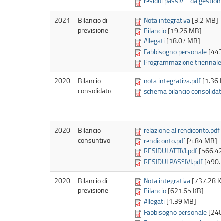
residui passivi _da gestion
2021
Bilancio di
Nota integrativa
[3.2 MB]
previsione
Bilancio
[19.26 MB]
Allegati
[18.07 MB]
Fabbisogno personale
[443
Programmazione triennale l
2020
Bilancio
nota integrativa.pdf
[1.36
consolidato
schema bilancio consolidat
2020
Bilancio
relazione al rendiconto.pdf
consuntivo
rendiconto.pdf
[4.84 MB]
RESIDUI ATTIVI.pdf
[566.4
RESIDUI PASSIVI.pdf
[490.
2020
Bilancio di
Nota integrativa
[737.28 
previsione
Bilancio
[621.65 KB]
Allegati
[1.39 MB]
Fabbisogno personale
[240