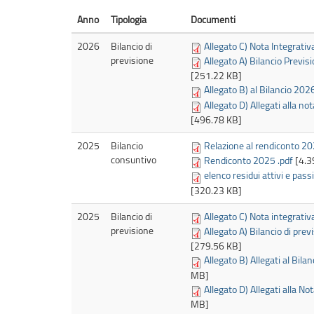
Anno
Tipologia
Documenti
2026
Bilancio di
Allegato C) Nota Integrativa
previsione
Allegato A) Bilancio Previ
[251.22 KB]
Allegato B) al Bilancio 20
Allegato D) Allegati alla not
[496.78 KB]
2025
Bilancio
Relazione al rendiconto 20
consuntivo
Rendiconto 2025 .pdf
[4.3
elenco residui attivi e pass
[320.23 KB]
2025
Bilancio di
Allegato C) Nota integrativ
previsione
Allegato A) Bilancio di pr
[279.56 KB]
Allegato B) Allegati al Bil
MB]
Allegato D) Allegati alla No
MB]