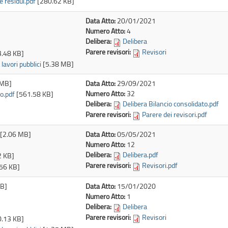
e residui.pdf
[280.62 KB]
Data Atto:
20/01/2021
Numero Atto:
4
Delibera:
Delibera
Parere revisori:
Revisori
.48 KB]
avori pubblici
[5.38 MB]
 MB]
Data Atto:
29/09/2021
Numero Atto:
32
o.pdf
[561.58 KB]
Delibera:
Delibera Bilancio consolidato.pdf
Parere revisori:
Parere dei revisori.pdf
[2.06 MB]
Data Atto:
05/05/2021
Numero Atto:
12
Delibera:
Delibera.pdf
2 KB]
Parere revisori:
Revisori.pdf
56 KB]
KB]
Data Atto:
15/01/2020
Numero Atto:
1
Delibera:
Delibera
Parere revisori:
Revisori
.13 KB]