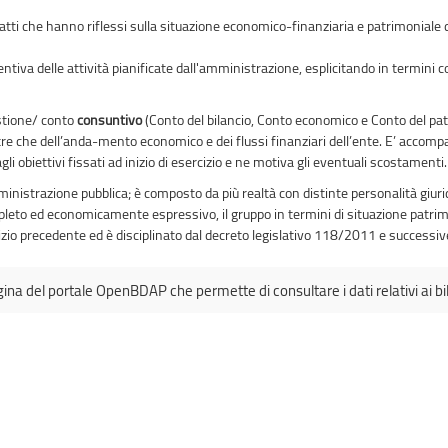
fatti che hanno riflessi sulla situazione economico-finanziaria e patrimoniale de
iva delle attività pianificate dall'amministrazione, esplicitando in termini con
estione/ conto
consuntivo
(Conto del bilancio, Conto economico e Conto del patr
ltre che dell’anda-mento economico e dei flussi finanziari dell’ente. E’ accomp
agli obiettivi fissati ad inizio di esercizio e ne motiva gli eventuali scostamenti.
ministrazione pubblica; è composto da più realtà con distinte personalità giur
leto ed economicamente espressivo, il gruppo in termini di situazione patrimon
izio precedente ed è disciplinato dal decreto legislativo 118/2011 e successiv
agina del portale OpenBDAP che permette di consultare i dati relativi ai bila