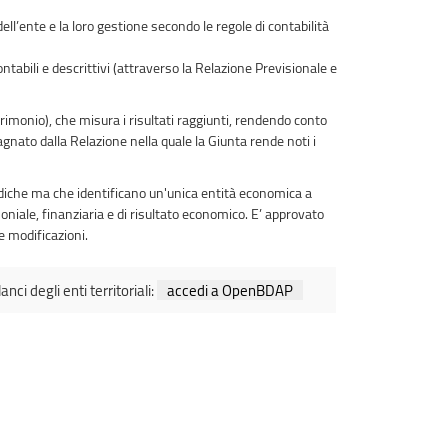
ll’ente e la loro gestione secondo le regole di contabilità
tabili e descrittivi (attraverso la Relazione Previsionale e
imonio), che misura i risultati raggiunti, rendendo conto
agnato dalla Relazione nella quale la Giunta rende noti i
idiche ma che identificano un'unica entità economica a
iale, finanziaria e di risultato economico. E’ approvato
e modificazioni.
nci degli enti territoriali:
accedi a OpenBDAP