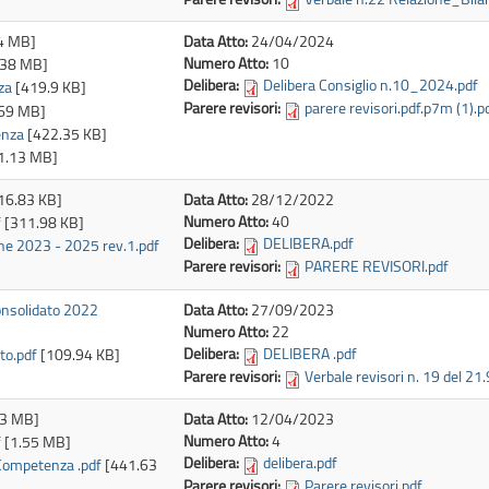
4 MB]
Data Atto:
24/04/2024
Numero Atto:
10
.38 MB]
Delibera:
Delibera Consiglio n.10_2024.pdf
za
[419.9 KB]
Parere revisori:
parere revisori.pdf.p7m (1).p
.69 MB]
enza
[422.35 KB]
1.13 MB]
16.83 KB]
Data Atto:
28/12/2022
Numero Atto:
40
f
[311.98 KB]
Delibera:
DELIBERA.pdf
ione 2023 - 2025 rev.1.pdf
Parere revisori:
PARERE REVISORI.pdf
consolidato 2022
Data Atto:
27/09/2023
Numero Atto:
22
Delibera:
DELIBERA .pdf
to.pdf
[109.94 KB]
Parere revisori:
Verbale revisori n. 19 del 21
83 MB]
Data Atto:
12/04/2023
Numero Atto:
4
f
[1.55 MB]
Delibera:
delibera.pdf
 Competenza .pdf
[441.63
Parere revisori:
Parere revisori.pdf