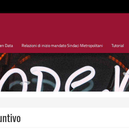
en Data
Relazioni di inizio mandato Sindaci Metropolitani
Tutorial
untivo