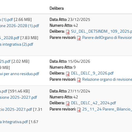
Delibera
 (1).pdf
[2.66 MB]
Data Atto:
23/12/2025
Numero Atto:
42
sione 2026-2028 (1).pdf
Delibera:
SU_DEL_DETSINDM_109_2025.p
Parere revisori:
Parere dellOrgano di Revision
26_2028.pdf
[7.83 MB]
a integrativa (2).pdf
25.pdf
[2.02 MB]
Data Atto:
15/04/2026
Numero Atto:
9
9 MB]
Delibera:
DEL_DELC_9_2026.pdf
ivi per anno residuo.pdf
Parere revisori:
Relazione organo di revision
a.pdf
[591.46 KB]
Data Atto:
27/11/2024
Numero Atto:
42
evisione 2025-2027.pdf
Delibera:
DEL_DELC_42_2024.pdf
Parere revisori:
25_11_24 Parere_Bilancio
ancio 2025-2027.pdf
[7.31
ta Integrativa.pdf
[1.67