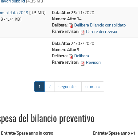
avori pubblici
[4.35 MB]
consolidato 2019
[1.5 MB]
Data Atto:
25/11/2020
Numero Atto:
34
[371.74 KB]
Delibera:
Delibera Bilancio consolidato
Parere revisori:
Parere dei revisori
Data Atto:
24/03/2020
Numero Atto:
5
Delibera:
Delibera
Parere revisori:
Revisori
1
2
seguente ›
ultima »
 spesa del bilancio preventivo
Entrate/Spese anno in corso
Entrate/Spese anno +1