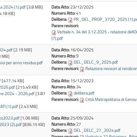
va 2024 (1).pdf
[3.8 MB]
Data Atto:
23/12/2025
Numero Atto:
41
4.18 KB]
Delibera:
PR_DEL_PROP_3720_2025 (1).p
Parere revisori:
Verbale n. 34 del 3.12.2025 - relazione dellO
(7).pdf
024.pdf
[2.19 MB]
Data Atto:
16/04/2025
Numero Atto:
9
8 MB]
Delibera:
DEL_DELC_9_2025.pdf
sivi per anno residuo.pdf
Parere revisori:
Relazione revisori al rendic
f
[477.14 KB]
Data Atto:
15/12/2023
Numero Atto:
34
2026.pdf
[215.49 KB]
Delibera:
delibera.pdf
ione 2024 - 2026.pdf
[3.87
Parere revisori:
Città Metropolitana di Genova
TI (1).pdf
[2.43 MB]
to2023.pdf
[1.06 MB]
Data Atto:
25/09/2024
Numero Atto:
27
2023 (2).pdf
[836.15 KB]
Delibera:
DEL_DELC_27_2024.pdf
Parere revisori:
Verbale n.22 Relazione_Bil