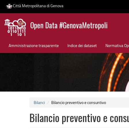
Città Metropolitana di Genova
Salta
Open Data #GenovaMetropoli
al
contenuto
News
principale
Amministrazione trasparente
Indice dei dataset
Normativa Op
Bilanci
Bilancio preventivo e consuntivo
Bilancio preventivo e cons