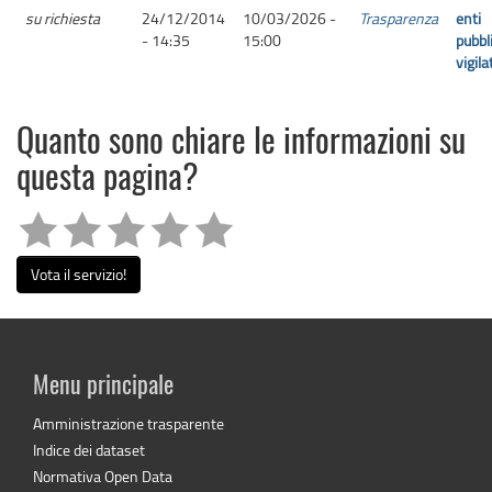
su richiesta
24/12/2014
10/03/2026 -
Trasparenza
enti
- 14:35
15:00
pubbli
vigila
Quanto sono chiare le informazioni su
questa pagina?
Vota il servizio!
Menu principale
Amministrazione trasparente
Indice dei dataset
Normativa Open Data