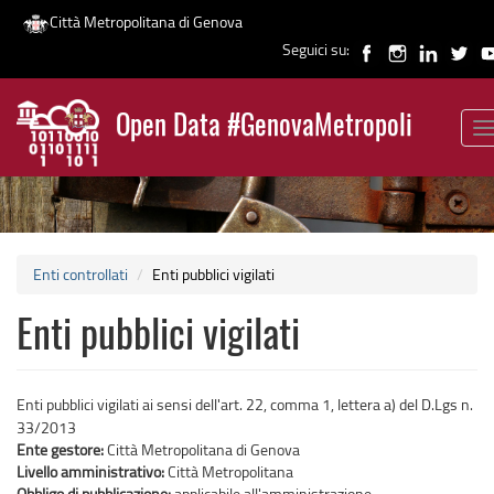
Città Metropolitana di Genova
Seguici su:
Salta
al
Open Data #GenovaMetropoli
contenuto
T
News
principale
n
Enti controllati
Enti pubblici vigilati
Enti pubblici vigilati
Enti pubblici vigilati ai sensi dell'art. 22, comma 1, lettera a) del D.Lgs n.
33/2013
Ente gestore:
Città Metropolitana di Genova
Livello amministrativo:
Città Metropolitana
Obbligo di pubblicazione:
applicabile all'amministrazione