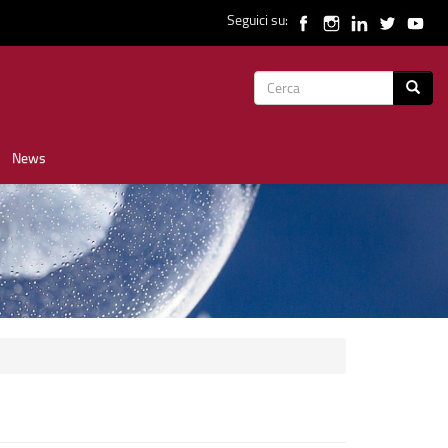
Seguici su:
Form
Cerca
di
News
ricerca