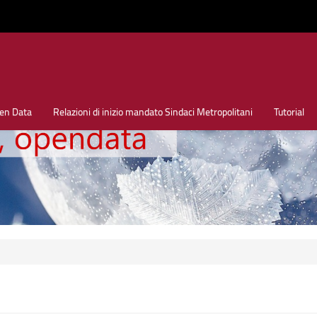
en Data
Relazioni di inizio mandato Sindaci Metropolitani
Tutorial