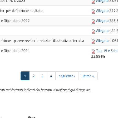
l CCDI 14/01/2023
Allegato
2.05
eri per definizione risultato
Allegato
277.
ti e Dipendenti 2022
Allegato
385.
Allegato
484.
izione - parere revisori - relazioni illustrativa e tecnica
Allegato
4.06
ti e Dipendenti 2021
Tab. 15 e Sche
22.99 KB
1
2
3
4
seguente ›
ultima »
i nei formati indicati dai bottoni visualizzati qui di seguito.
o
Area