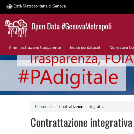
Città Metropolitana di Genova
Salta
Open Data #GenovaMetropoli
al
contenuto
News
principale
Amministrazione trasparente
Indice dei dataset
Normativa Op
Personale
Contrattazione integrativa
Contrattazione integrativa