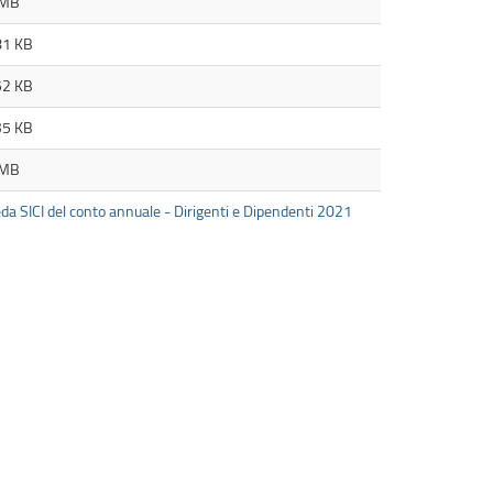
 MB
81 KB
52 KB
35 KB
 MB
da SICI del conto annuale - Dirigenti e Dipendenti 2021