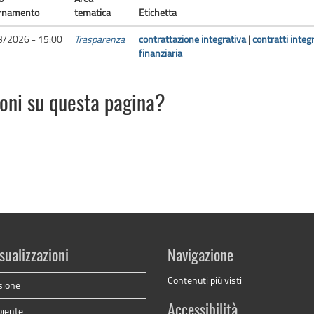
ornamento
tematica
Etichetta
3/2026 - 15:00
Trasparenza
contrattazione integrativa
|
contratti integr
finanziaria
ioni su questa pagina?
sualizzazioni
Navigazione
Contenuti più visti
sione
Accessibilità
biente