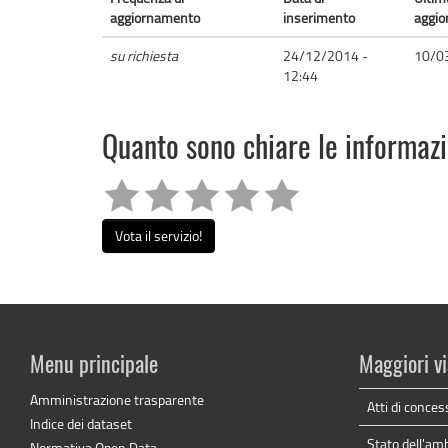
aggiornamento
inserimento
aggi
su richiesta
24/12/2014 -
10/0
12:44
Quanto sono chiare le informaz
Vota il servizio!
Menu principale
Maggiori vi
Amministrazione trasparente
Atti di conces
Indice dei dataset
Stato dell'am
Normativa Open Data