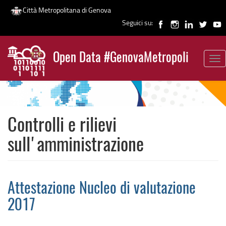
Città Metropolitana di Genova
Seguici su:
Salta
al
Open Data #GenovaMetropoli
contenuto
Tog
News
principale
nav
Controlli e rilievi
sull'amministrazione
Attestazione Nucleo di valutazione
2017