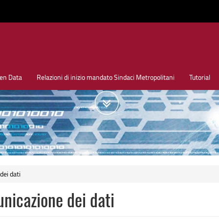
en Data
Relazioni di inizio mandato Sindaci Metropolitani
Tutorial
ei dati
nicazione dei dati