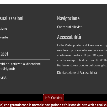
sualizzazioni
Navigazione
Contenuti più visti
sione
Accessibilità
biente
Città Metropolitana di Genova si i
rendere il proprio sito web accessibi
taset
conformemente al D.lgs. 10 agosto
che ha recepito la direttiva UE 201
riti e autorizzati ai dipendenti
Parlamento europeo e del Consiglio.
n dirigenti)
Dichiarazione di Accessibilità
gilati
Info Cookies
tametropolitana.genova.it
è il progetto "Open Data" della
Città Metropolitana d
ione) che garantiscono la normale navigazione e fruizione del sito web e cookie a