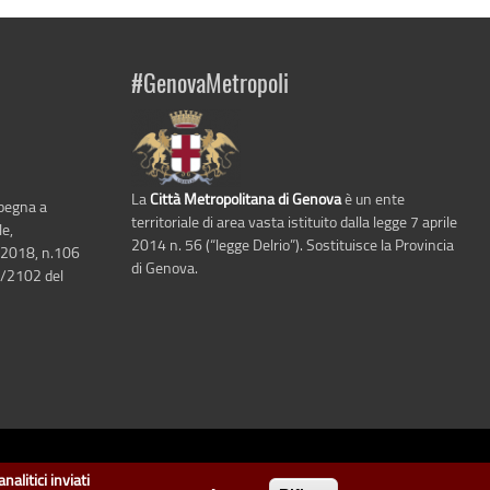
#GenovaMetropoli
La
Città Metropolitana di Genova
è un ente
mpegna a
territoriale di area vasta istituito dalla legge 7 aprile
le,
2014 n. 56 (“legge Delrio”). Sostituisce la Provincia
 2018, n.106
di Genova.
6/2102 del
i Genova
.
nalitici inviati