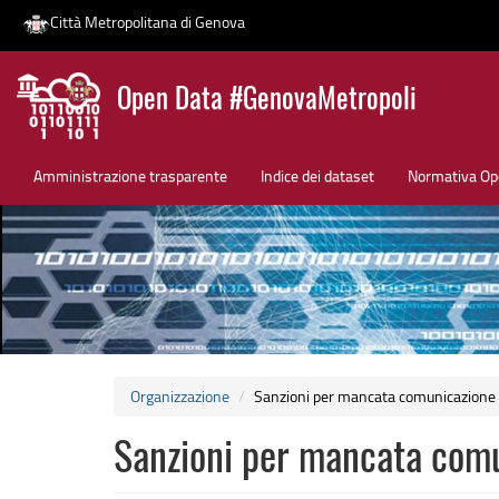
Città Metropolitana di Genova
Salta
Open Data #GenovaMetropoli
al
contenuto
News
principale
Amministrazione trasparente
Indice dei dataset
Normativa Op
Organizzazione
Sanzioni per mancata comunicazione d
Sanzioni per mancata comu