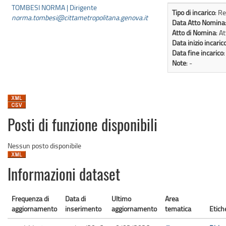
TOMBESI NORMA | Dirigente
Tipo di incarico
: R
norma.tombesi@cittametropolitana.genova.it
Data Atto Nomina
Atto di Nomina
: A
Data inizio incaric
Data fine incarico
Note
: -
Posti di funzione disponibili
Nessun posto disponibile
Informazioni dataset
Frequenza di
Data di
Ultimo
Area
aggiornamento
inserimento
aggiornamento
tematica
Etich