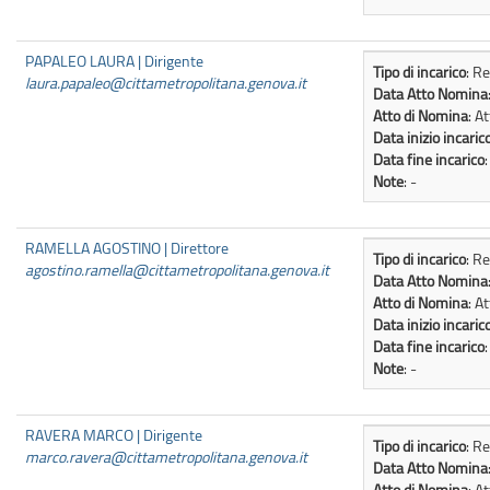
PAPALEO LAURA | Dirigente
Tipo di incarico
: R
laura.papaleo@cittametropolitana.genova.it
Data Atto Nomina
Atto di Nomina
: A
Data inizio incaric
Data fine incarico
Note
: -
RAMELLA AGOSTINO | Direttore
Tipo di incarico
: R
agostino.ramella@cittametropolitana.genova.it
Data Atto Nomina
Atto di Nomina
: A
Data inizio incaric
Data fine incarico
Note
: -
RAVERA MARCO | Dirigente
Tipo di incarico
: R
marco.ravera@cittametropolitana.genova.it
Data Atto Nomina
Atto di Nomina
: A