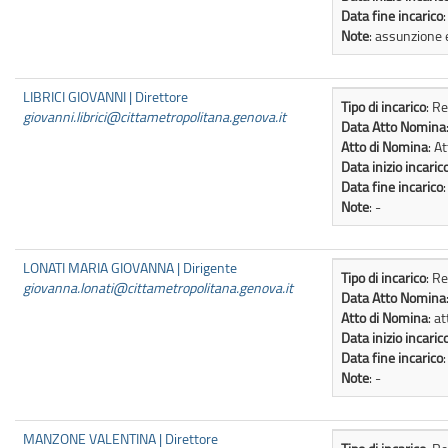
Data fine incarico
Note
: assunzione 
LIBRICI GIOVANNI | Direttore
Tipo di incarico
: R
giovanni.librici@cittametropolitana.genova.it
Data Atto Nomina
Atto di Nomina
: A
Data inizio incaric
Data fine incarico
Note
: -
LONATI MARIA GIOVANNA | Dirigente
Tipo di incarico
: R
giovanna.lonati@cittametropolitana.genova.it
Data Atto Nomina
Atto di Nomina
: a
Data inizio incaric
Data fine incarico
Note
: -
MANZONE VALENTINA | Direttore