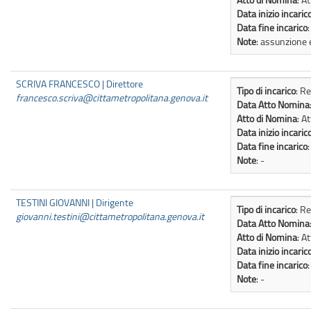
Data inizio incaric
Data fine incarico
Note
: assunzione 
SCRIVA FRANCESCO | Direttore
Tipo di incarico
: R
francesco.scriva@cittametropolitana.genova.it
Data Atto Nomina
Atto di Nomina
: A
Data inizio incaric
Data fine incarico
Note
: -
TESTINI GIOVANNI | Dirigente
Tipo di incarico
: R
giovanni.testini@cittametropolitana.genova.it
Data Atto Nomina
Atto di Nomina
: A
Data inizio incaric
Data fine incarico
Note
: -