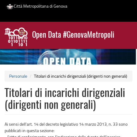
Città Metropolitana di Genova
Salta
al
Open Data #GenovaMetropoli
contenuto
News
principale
Personale
Titolari di incarichi dirigenziali (dirigenti non generali)
Titolari di incarichi dirigenziali
(dirigenti non generali)
Ai sensi dell'art. 14 del decreto legislativo 14 marzo 2013, n. 33 sono
pubblicati in questa sezione:
- l'atto di conferimento, con l'indicazione della durata dell'incarico;