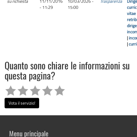
su richiesta
11/11/2016
10/03/2026 -
Trasparenza
Dirig
- 11:29
15:00
curri
vitae
retrib
dirige
incom
|
incon
|
curr
Quanto sono chiare le informazioni su
questa pagina?
Vota il servizio!
Menu principale