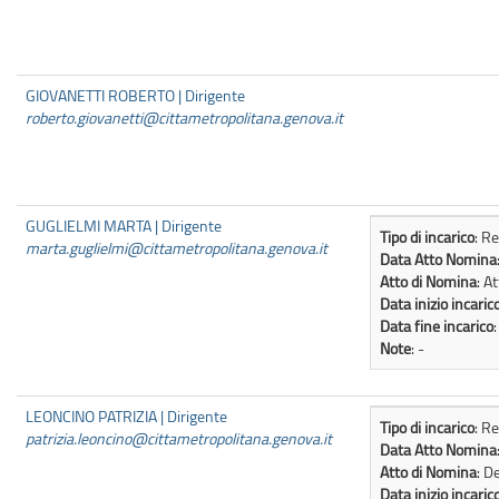
GIOVANETTI ROBERTO | Dirigente
roberto.giovanetti@cittametropolitana.genova.it
GUGLIELMI MARTA | Dirigente
Tipo di incarico
: R
marta.guglielmi@cittametropolitana.genova.it
Data Atto Nomina
Atto di Nomina
: A
Data inizio incaric
Data fine incarico
Note
: -
LEONCINO PATRIZIA | Dirigente
Tipo di incarico
: R
patrizia.leoncino@cittametropolitana.genova.it
Data Atto Nomina
Atto di Nomina
: D
Data inizio incaric