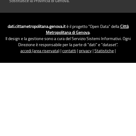
Sostituisce la Provincia di Genova.
dati.cittametropolitana.genova.it
è il progetto "Open Data" della
Città
Metropolitana di Genova
.
Il design e la gestione sono a cura del Servizio Sistemi Informativi. Ogni
Direzione è responsabile per la parte di "dati" e "dataset".
accedi (area riservata)
|
contatti
|
privacy
|
Statistiche
|