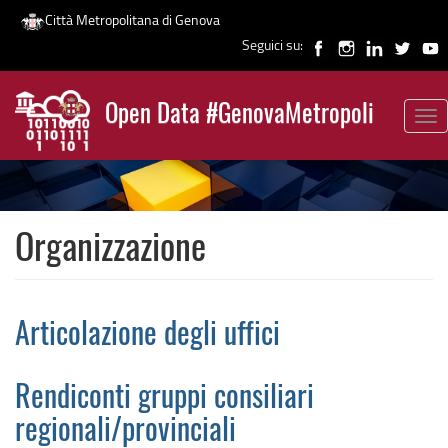
Città Metropolitana di Genova
Seguici su:
Salta
al
Open Data #GenovaMetropoli
contenuto
Tog
News
principale
nav
Organizzazione
Articolazione degli uffici
Rendiconti gruppi consiliari
regionali/provinciali