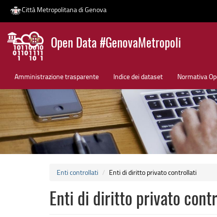
Città Metropolitana di Genova
Salta
Open Data #GenovaMetropoli
al
contenuto
News
principale
Amministrazione trasparente
Indice dei dataset
Normativa Op
Enti controllati
Enti di diritto privato controllati
Enti di diritto privato contr