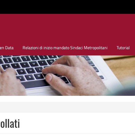
en Data
Relazioni di inizio mandato Sindaci Metropolitani
Tutorial
ollati