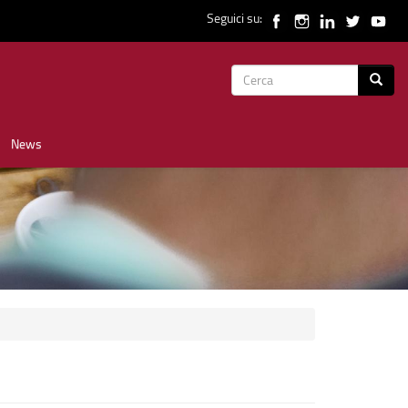
Seguici su:
Form
Cerca
di
News
ricerca