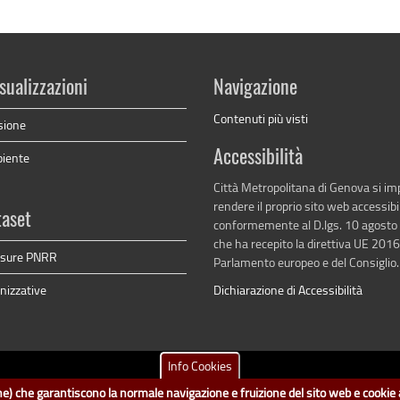
sualizzazioni
Navigazione
Contenuti più visti
sione
Accessibilità
biente
Città Metropolitana di Genova si i
rendere il proprio sito web accessibi
taset
conformemente al D.lgs. 10 agosto
che ha recepito la direttiva UE 201
isure PNRR
Parlamento europeo e del Consiglio.
nizzative
Dichiarazione di Accessibilità
Info Cookies
tametropolitana.genova.it
è il progetto "Open Data" della
Città Metropolitana d
ione) che garantiscono la normale navigazione e fruizione del sito web e cookie a