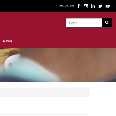
Seguici su:
Form
Cerca
di
News
ricerca