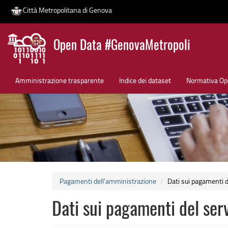
Città Metropolitana di Genova
Salta
Open Data #GenovaMetropoli
al
contenuto
News
principale
Amministrazione trasparente
Indice dei dataset
Normativa Op
Pagamenti dell'amministrazione
Dati sui pagamenti d
Dati sui pagamenti del serv