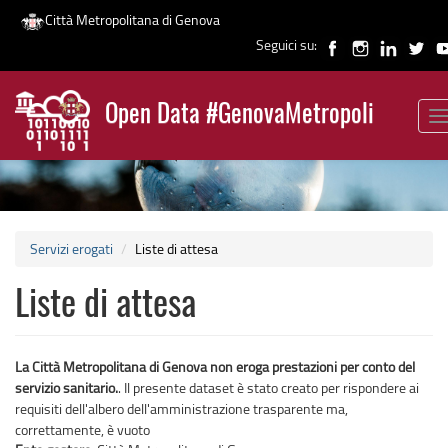
Città Metropolitana di Genova
Seguici su:
Salta
al
Open Data #GenovaMetropoli
contenuto
T
News
principale
n
Servizi erogati
Liste di attesa
Liste di attesa
La Città Metropolitana di Genova non eroga prestazioni per conto del
servizio sanitario.
. Il presente dataset è stato creato per rispondere ai
requisiti dell'albero dell'amministrazione trasparente ma,
correttamente, è vuoto