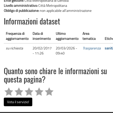
Ente gestore:
Città Metropolitana di Genova
Livello amministrativo:
Città Metropolitana
Obbligo di pubblicazione:
non applicabile all'amministrazione
Informazioni dataset
Frequenza di
Data di
Ultimo
Area
aggiornamento
inserimento
aggiornamento
tematica
Etich
su richiesta
20/02/2017
20/03/2026 -
Trasparenza
sanit
- 11:26
09:40
Quanto sono chiare le informazioni su
questa pagina?
Vota il servizio!