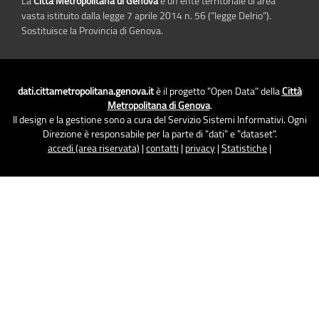
La
Città Metropolitana di Genova
è un ente territoriale di area
vasta istituito dalla legge 7 aprile 2014 n. 56 (“legge Delrio”).
Sostituisce la Provincia di Genova.
dati.cittametropolitana.genova.it
è il progetto "Open Data" della
Città
Metropolitana di Genova
.
Il design e la gestione sono a cura del Servizio Sistemi Informativi. Ogni
Direzione è responsabile per la parte di "dati" e "dataset".
accedi (area riservata)
|
contatti
|
privacy
|
Statistiche
|