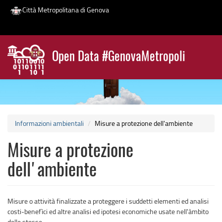
Città Metropolitana di Genova
Salta
al
Open Data #GenovaMetropoli
contenuto
News
principale
Informazioni ambientali
Misure a protezione dell'ambiente
Misure a protezione
dell'ambiente
Misure o attività finalizzate a proteggere i suddetti elementi ed analisi
costi-benefìci ed altre analisi ed ipotesi economiche usate nell'àmbito
delle stesse.