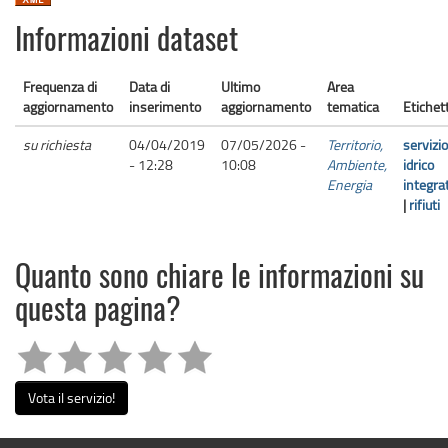
Informazioni dataset
Frequenza di
Data di
Ultimo
Area
aggiornamento
inserimento
aggiornamento
tematica
Etichet
su richiesta
04/04/2019
07/05/2026 -
Territorio,
servizio
- 12:28
10:08
Ambiente,
idrico
Energia
integra
|
rifiuti
Quanto sono chiare le informazioni su
questa pagina?
Vota il servizio!