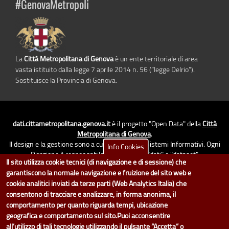
#GenovaMetropoli
La
Città Metropolitana di Genova
è un ente territoriale di area
vasta istituito dalla legge 7 aprile 2014 n. 56 (“legge Delrio”).
Sostituisce la Provincia di Genova.
dati.cittametropolitana.genova.it
è il progetto "Open Data" della
Città
Metropolitana di Genova
.
Il design e la gestione sono a cura del Servizio Sistemi Informativi. Ogni
Info Cookies
Direzione è responsabile per la parte di "dati" e "dataset".
Il sito utilizza cookie tecnici (di navigazione e di sessione) che
accedi (area riservata)
|
contatti
|
privacy
|
Statistiche
|
garantiscono la normale navigazione e fruizione del sito web e
cookie analitici inviati da terze parti (Web Analytics Italia) che
consentono di tracciare e analizzare, in forma anonima, il
comportamento per quanto riguarda tempi, ubicazione
geografica e comportamento sul sito.Puoi acconsentire
all’utilizzo di tali tecnologie utilizzando il pulsante “Accetta” o