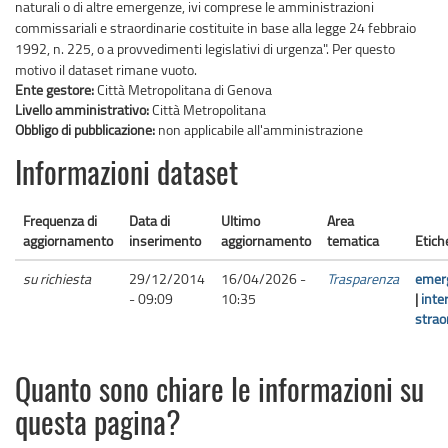
naturali o di altre emergenze, ivi comprese le amministrazioni
commissariali e straordinarie costituite in base alla legge 24 febbraio
1992, n. 225, o a provvedimenti legislativi di urgenza". Per questo
motivo il dataset rimane vuoto.
Ente gestore:
Città Metropolitana di Genova
Livello amministrativo:
Città Metropolitana
Obbligo di pubblicazione:
non applicabile all'amministrazione
Informazioni dataset
Frequenza di
Data di
Ultimo
Area
aggiornamento
inserimento
aggiornamento
tematica
Etich
su richiesta
29/12/2014
16/04/2026 -
Trasparenza
emer
- 09:09
10:35
|
inte
strao
Quanto sono chiare le informazioni su
questa pagina?