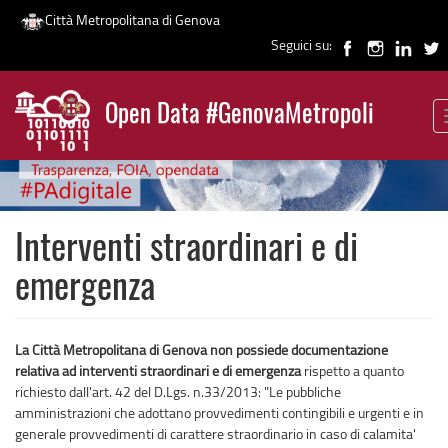
Città Metropolitana di Genova
Seguici su:
Salta
al
Open Data #GenovaMetropoli
contenuto
News
principale
Interventi straordinari e di
emergenza
La Città Metropolitana di Genova non possiede documentazione
relativa ad interventi straordinari e di emergenza
rispetto a quanto
richiesto dall'art. 42 del D.Lgs. n.33/2013: "Le pubbliche
amministrazioni che adottano provvedimenti contingibili e urgenti e in
generale provvedimenti di carattere straordinario in caso di calamita'