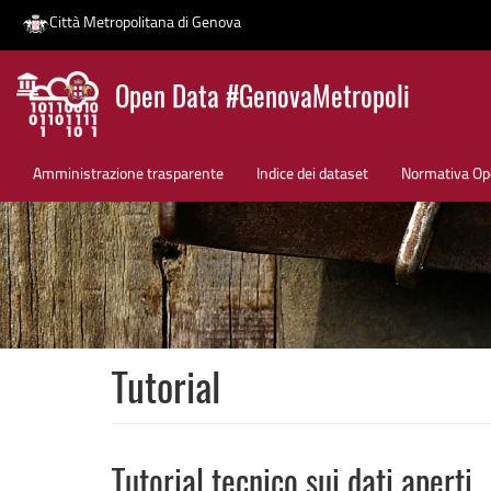
Città Metropolitana di Genova
Salta
Open Data #GenovaMetropoli
al
contenuto
News
principale
Amministrazione trasparente
Indice dei dataset
Normativa Op
Tutorial
Tutorial tecnico sui dati aperti