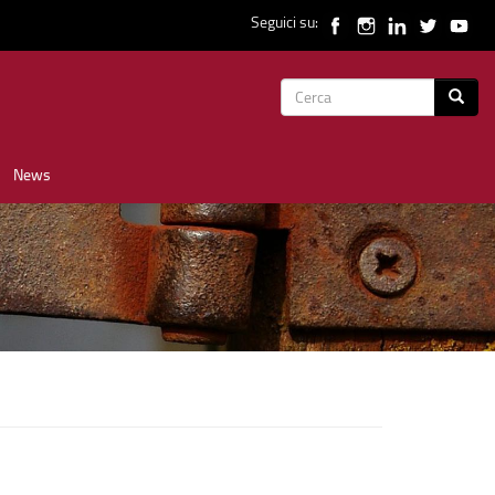
Seguici su:
Form
Cerca
di
News
ricerca