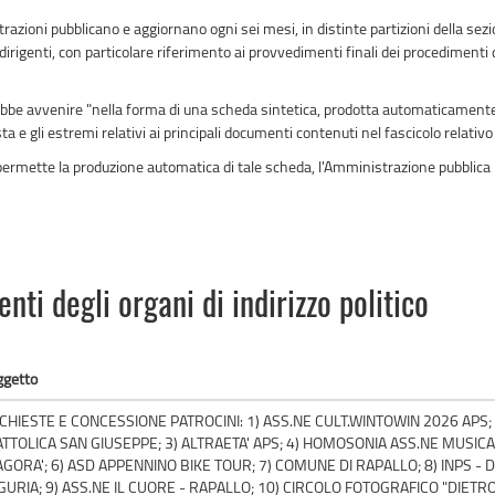
razioni pubblicano e aggiornano ogni sei mesi, in distinte partizioni della se
 dirigenti, con particolare riferimento ai provvedimenti finali dei procedimenti d
rebbe avvenire "nella forma di una scheda sintetica, prodotta automaticament
ta e gli estremi relativi ai principali documenti contenuti nel fascicolo relativ
n permette la produzione automatica di tale scheda, l'Amministrazione pubblic
i degli organi di indirizzo politico
ggetto
ICHIESTE E CONCESSIONE PATROCINI: 1) ASS.NE CULT.WINTOWIN 2026 APS; 
ATTOLICA SAN GIUSEPPE; 3) ALTRAETA' APS; 4) HOMOSONIA ASS.NE MUSIC
'AGORA'; 6) ASD APPENNINO BIKE TOUR; 7) COMUNE DI RAPALLO; 8) INPS -
IGURIA; 9) ASS.NE IL CUORE - RAPALLO; 10) CIRCOLO FOTOGRAFICO "DIETRO