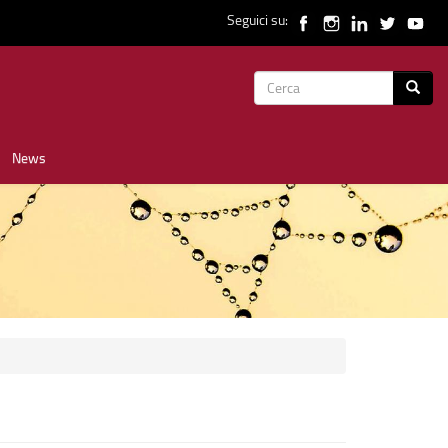
Seguici su:
Form
Cerca
di
News
ricerca