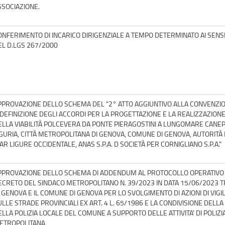
SSOCIAZIONE.
ONFERIMENTO DI INCARICO DIRIGENZIALE A TEMPO DETERMINATO AI SENSI
EL D.LGS 267/2000
PPROVAZIONE DELLO SCHEMA DEL "2° ATTO AGGIUNTIVO ALLA CONVENZIO
IDEFINIZIONE DEGLI ACCORDI PER LA PROGETTAZIONE E LA REALIZZAZIONE
ELLA VIABILITÀ POLCEVERA DA PONTE PIERAGOSTINI A LUNGOMARE CANEP
IGURIA, CITTÀ METROPOLITANA DI GENOVA, COMUNE DI GENOVA, AUTORITÀ
AR LIGURE OCCIDENTALE, ANAS S.P.A. D SOCIETÀ PER CORNIGLIANO S.P.A."
PPROVAZIONE DELLO SCHEMA DI ADDENDUM AL PROTOCOLLO OPERATIVO 
ECRETO DEL SINDACO METROPOLITANO N. 39/2023 IN DATA 15/06/2023 T
I GENOVA E IL COMUNE DI GENOVA PER LO SVOLGIMENTO DI AZIONI DI VIGI
ULLE STRADE PROVINCIALI EX ART. 4 L. 65/1986 E LA CONDIVISIONE DELL
ELLA POLIZIA LOCALE DEL COMUNE A SUPPORTO DELLE ATTIVITA' DI POLIZI
ETROPOLITANA