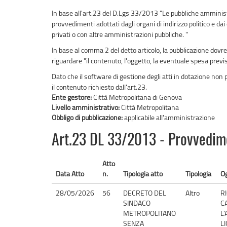
In base all'art.23 del D.Lgs 33/2013 "Le pubbliche amminist
provvedimenti adottati dagli organi di indirizzo politico e dai
privati o con altre amministrazioni pubbliche. "
In base al comma 2 del detto articolo, la pubblicazione dov
riguardare "il contenuto, l'oggetto, la eventuale spesa previs
Dato che il software di gestione degli atti in dotazione no
il contenuto richiesto dall'art.23.
Ente gestore:
Città Metropolitana di Genova
Livello amministrativo:
Città Metropolitana
Obbligo di pubblicazione:
applicabile all'amministrazione
Art.23 DL 33/2013 - Provvediment
Atto
Data Atto
n.
Tipologia atto
Tipologia
O
28/05/2026
56
DECRETO DEL
Altro
R
SINDACO
C
METROPOLITANO
L
SENZA
L