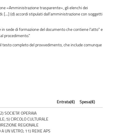
zione «Amministrazione trasparente», gli elenchi dei
i: [...] (d) accordi stipulati dall'amministrazione con soggetti
e in sede di formazione del documento che contiene l'atto" e
o al procedimento."
a il testo completo del provvedimento, che include comunque
Entrata(€)
Spesa(€)
2) SOCIETA' OPERAIA
ALE; 5) CIRCOLO CULTURALE
 DIREZIONE REGIONALE
 A UN VETRO; 11) REIXE APS