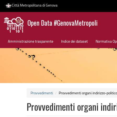
Città Metropolitana di Genova
Salta
Open Data #GenovaMetropoli
al
contenuto
News
principale
Amministrazione trasparente
Indice dei dataset
Normativa Op
Provvedimenti
Provvedimenti organi indirizzo-politic
Provvedimenti organi indiri