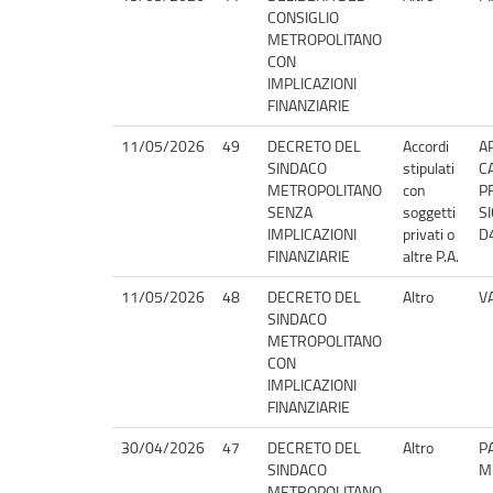
CONSIGLIO
METROPOLITANO
CON
IMPLICAZIONI
FINANZIARIE
11/05/2026
49
DECRETO DEL
Accordi
A
SINDACO
stipulati
C
METROPOLITANO
con
P
SENZA
soggetti
S
IMPLICAZIONI
privati o
D
FINANZIARIE
altre P.A.
11/05/2026
48
DECRETO DEL
Altro
V
SINDACO
METROPOLITANO
CON
IMPLICAZIONI
FINANZIARIE
30/04/2026
47
DECRETO DEL
Altro
P
SINDACO
M
METROPOLITANO