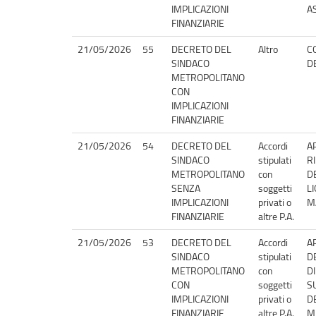
IMPLICAZIONI
A
FINANZIARIE
21/05/2026
55
DECRETO DEL
Altro
C
SINDACO
D
METROPOLITANO
CON
IMPLICAZIONI
FINANZIARIE
21/05/2026
54
DECRETO DEL
Accordi
A
SINDACO
stipulati
R
METROPOLITANO
con
D
SENZA
soggetti
L
IMPLICAZIONI
privati o
M
FINANZIARIE
altre P.A.
21/05/2026
53
DECRETO DEL
Accordi
A
SINDACO
stipulati
D
METROPOLITANO
con
D
CON
soggetti
S
IMPLICAZIONI
privati o
D
FINANZIARIE
altre P.A.
M