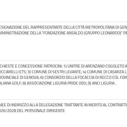
ESIGNAZIONE DEL RAPPRESENTANTE DELLA CITTÀ METROPOLITANA DI GEN
MMINISTRAZIONE DELLA "FONDAZIONE ANSALDO (GRUPPO LEONARDO)" PER
ICHIESTE E CONCESSIONE PATROCINI: 1) UNITRE DI ARENZANO COGOLETO A
CCIARELLI ETS; 3) COMUNE DI SESTRI LEVANTE; 4) COMUNE DI CASARZA LIGU
ROVINCIALE DI GENOVA; 6) CONSORZIO DELLA FOCACCIA DI RECCO COL FO
ALIANA GOLF; 8) ASSOCIAZIONE LIGURIA PRIDE ODV; 9) ANCI LIGURIA .
INEE DI INDIRIZZO ALLA DELEGAZIONE TRATTANTE IN MERITO AL CONTRAT
026/2028 DEL PERSONALE DIRIGENTE