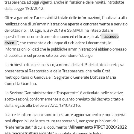
trasparenza ad oggi vigenti, anche in funzione delle novità introdotte
dalla Legge 190/2012.
Oltre a garantire l’accessibilità totale delle informazioni, finalizzata alla
realizzazione di un’amministrazione aperta e concretamente a servizio
del cittadino, il D. Lgs. n. 33/2013 e SS.MM.II. ha inteso dotare
quest’ultimo di uno strumento nuovo ed efficace, il c.d. “
accesso
civico
”, che consente a chiunque di richiedere i documenti, le
informazioni o i dati che le pubbliche amministrazioni abbiano omesso
di pubblicare sul proprio sito pur avendone l’obbligo.
La richiesta di accesso civico, a norma dell’art. 5 del citato decreto, va
presentata al Responsabile della Trasparenza, che nella Città
metropolitana di Genova è il Segretario Generale Dott.ssa Maria
Concetta Giardina.
La Sezione “Amministrazione Trasparente” è articolata nelle relative
sotto-sezioni, conformemente a quanto previsto dal decreto citato e
dall’allegato alla Delibera ANAC 1310/2016.
I dati e le informazioni sono in costante aggiornamento e non appena
resi disponibili dalle strutture responsabili, vengono pubblicati dal
“Referente dati” di cui al documento "
Allineamento PTPCT 2020/2022
alla macrostruttura vigente
" reperibile al seguente link :