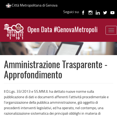
Città Metropolitana di Genova
Seguici su:
Salta
al
Open Data #GenovaMetropoli
contenuto
Tog
News
principale
nav
Amministrazione Trasparente -
Approfondimento
Il D.Lgs. 33/2013 e SS.MM.II. ha dettato nuove norme sulla
pubblicazione di dati e documenti afferenti l’attività procedimentale e
l’organizzazione della pubblica amministrazione, già oggetto di
precedenti interventi legislativi, ed ha operato, nel contempo, una
razionalizzazione sistematica dei principali obblighi in materia di