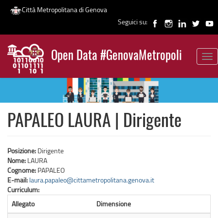
Città Metropolitana di Genova
Seguici su:
Salta
al
Open Data #GenovaMetropoli
contenuto
Tog
News
principale
nav
PAPALEO LAURA | Dirigente
Posizione:
Dirigente
Nome:
LAURA
Cognome:
PAPALEO
E-mail:
laura.papaleo@cittametropolitana.genova.it
Curriculum:
Allegato
Dimensione