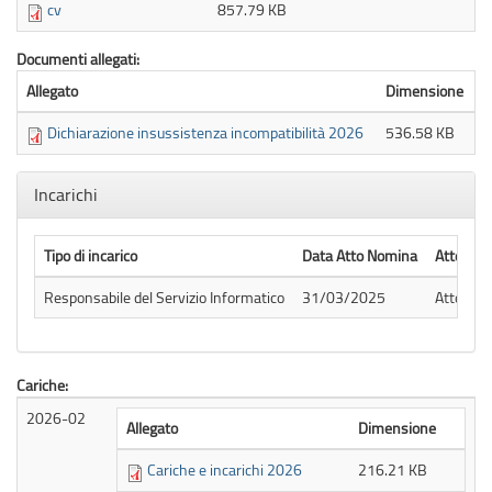
cv
857.79 KB
Documenti allegati:
Allegato
Dimensione
Dichiarazione insussistenza incompatibilità 2026
536.58 KB
Nascondi
Incarichi
Tipo di incarico
Data Atto Nomina
Atto di 
Responsabile del Servizio Informatico
31/03/2025
Atto dir
Cariche:
2026-02
Allegato
Dimensione
Cariche e incarichi 2026
216.21 KB