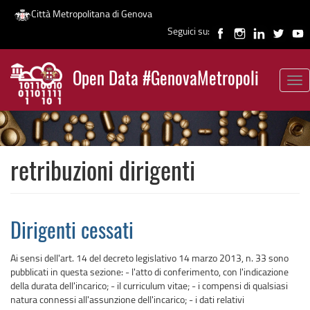
Città Metropolitana di Genova
Seguici su:
Salta
al
Open Data #GenovaMetropoli
contenuto
Tog
News
principale
nav
retribuzioni dirigenti
Dirigenti cessati
Ai sensi dell'art. 14 del decreto legislativo 14 marzo 2013, n. 33 sono
pubblicati in questa sezione: - l'atto di conferimento, con l'indicazione
della durata dell'incarico; - il curriculum vitae; - i compensi di qualsiasi
natura connessi all'assunzione dell'incarico; - i dati relativi