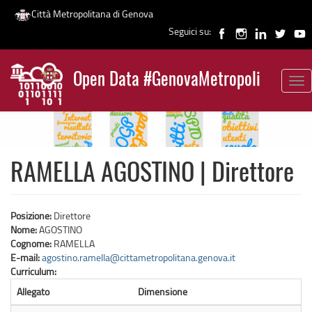
Città Metropolitana di Genova
Seguici su:
Salta
al
Open Data #GenovaMetropoli
contenuto
Tog
News
principale
nav
RAMELLA AGOSTINO | Direttore
Posizione:
Direttore
Nome:
AGOSTINO
Cognome:
RAMELLA
E-mail:
agostino.ramella@cittametropolitana.genova.it
Curriculum:
Allegato
Dimensione