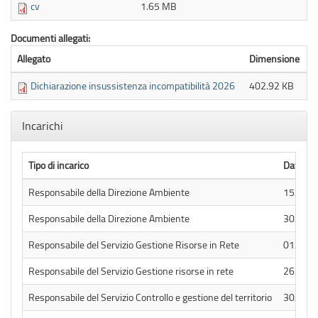
cv
1.65 MB
Documenti allegati:
Allegato
Dimensione
Dichiarazione insussistenza incompatibilità 2026
402.92 KB
Nascondi
Incarichi
Tipo di incarico
Data At
Responsabile della Direzione Ambiente
15/05/
Responsabile della Direzione Ambiente
30/06/
Responsabile del Servizio Gestione Risorse in Rete
01/04/
Responsabile del Servizio Gestione risorse in rete
26/03/
Responsabile del Servizio Controllo e gestione del territorio
30/12/