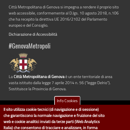
Città Metropolitana di Genova si impegna a rendere il proprio sito
web accessibile, conformemente al D.lgs. 10 agosto 2018, n.106
che ha recepito la direttiva UE 2016/2102 del Parlamento
europeo e del Consiglio.
Dichiarazione di Accessibilità
#GenovaMetropoli
La
Città Metropolitana di Genova
è un ente territoriale di area
vasta istituito dalla legge 7 aprile 2014 n. 56 (“legge Delrio”).
Sostituisce la Provincia di Genova.
Info Cookies
Il sito utilizza cookie tecnici (di navigazione e di sessione)
dati.cittametropolitana.genova.it
è il progetto "Open Data" della
Città
che garantiscono la normale navigazione e fruizione del sito
Metropolitana di Genova
.
web e cookie analitici inviati da terze parti (Web Analytics
Il design e la gestione sono a cura del Servizio Sistemi Informativi. Ogni
Italia) che consentono di tracciare e analizzare, in forma