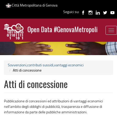
Città Metropolitana di Genova
Seguici su:
Salta
al
Open Data #GenovaMetropoli
contenuto
Tog
News
principale
nav
Sovvenzioni,contributi sussidi,vantaggi economici
Atti di concessione
Atti di concessione
Pubblicazione di concessioni ed attribuzioni di vantaggi economici
nell’ambito degli obblighi di pubblicità, trasparenza e diffusione di
informazione da parte delle pubbliche amministrazioni.