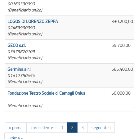
00169330990
(Beneficiario unico)
LOGOS DI LORENZO ZEPPA
330.200,00
02463990990
(Beneficiario unico)
GECO s.r.l.
55.700,00
03679870109
(Beneficiario unico)
Germina s.r.l.
565.400,00
01412350454
(Beneficiario unico)
Fondazione Teatro Sociale di Camogli Onlus
50.000,00
(Beneficiario unico)
« prima
‹ precedente
1
2
3
seguente ›
ultima »