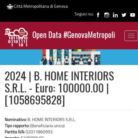
Città Metropolitana di Genova
Seguici su:
Salta
al
Open Data #GenovaMetropoli
contenuto
Tog
News
principale
nav
2024 | B. HOME INTERIORS
S.R.L. - Euro: 100000.00 |
[1058695828]
Nominativo:
B. HOME INTERIORS S.R.L.
Tipo rapporto:
(Beneficiario unico)
Partita IVA:
02077860993
Importo:
€100000,00