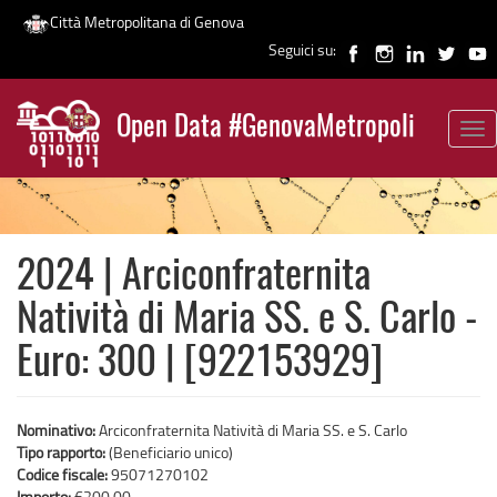
Città Metropolitana di Genova
Seguici su:
Salta
al
Open Data #GenovaMetropoli
contenuto
Tog
News
principale
nav
2024 | Arciconfraternita
Natività di Maria SS. e S. Carlo -
Euro: 300 | [922153929]
Nominativo:
Arciconfraternita Natività di Maria SS. e S. Carlo
Tipo rapporto:
(Beneficiario unico)
Codice fiscale:
95071270102
Importo:
€300,00