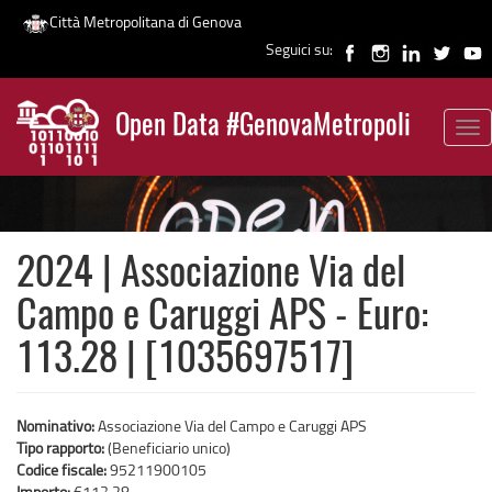
Città Metropolitana di Genova
Seguici su:
Salta
al
Open Data #GenovaMetropoli
contenuto
Tog
News
principale
nav
2024 | Associazione Via del
Campo e Caruggi APS - Euro:
113.28 | [1035697517]
Nominativo:
Associazione Via del Campo e Caruggi APS
Tipo rapporto:
(Beneficiario unico)
Codice fiscale:
95211900105
Importo:
€113,28