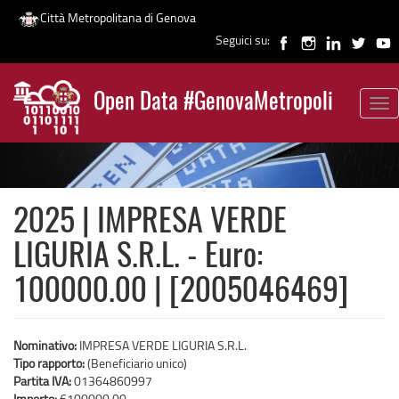
Città Metropolitana di Genova
Seguici su:
Salta
al
Open Data #GenovaMetropoli
contenuto
Tog
News
principale
nav
2025 | IMPRESA VERDE
LIGURIA S.R.L. - Euro:
100000.00 | [2005046469]
Nominativo:
IMPRESA VERDE LIGURIA S.R.L.
Tipo rapporto:
(Beneficiario unico)
Partita IVA:
01364860997
Importo:
€100000,00