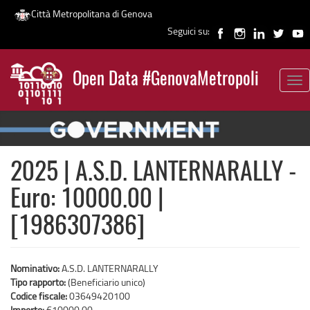
Città Metropolitana di Genova
Seguici su:
Salta
al
Open Data #GenovaMetropoli
contenuto
Tog
News
principale
nav
2025 | A.S.D. LANTERNARALLY -
Euro: 10000.00 |
[1986307386]
Nominativo:
A.S.D. LANTERNARALLY
Tipo rapporto:
(Beneficiario unico)
Codice fiscale:
03649420100
Importo:
€10000,00