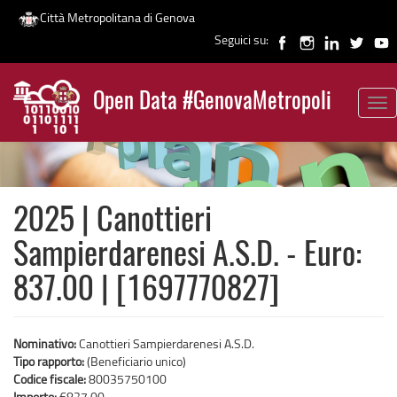
Città Metropolitana di Genova
Seguici su:
Salta
al
Open Data #GenovaMetropoli
contenuto
Tog
News
principale
nav
2025 | Canottieri
Sampierdarenesi A.S.D. - Euro:
837.00 | [1697770827]
Nominativo:
Canottieri Sampierdarenesi A.S.D.
Tipo rapporto:
(Beneficiario unico)
Codice fiscale:
80035750100
Importo:
€837,00