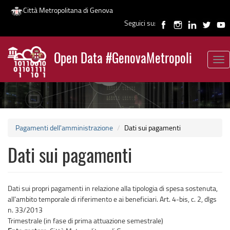
Città Metropolitana di Genova
Seguici su:
Salta
al
Open Data #GenovaMetropoli
contenuto
Tog
News
principale
nav
Pagamenti dell'amministrazione
Dati sui pagamenti
Dati sui pagamenti
Dati sui propri pagamenti in relazione alla tipologia di spesa sostenuta,
all'ambito temporale di riferimento e ai beneficiari. Art. 4-bis, c. 2, dlgs
n. 33/2013
Trimestrale (in fase di prima attuazione semestrale)