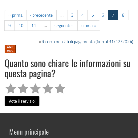
« prima
‹ precedente
…
3
4
5
6
7
8
9
10
11
…
seguente ›
ultima »
»
Ricerca nei dati di pagamento (fino al 31/12/2024)
Quanto sono chiare le informazioni su
questa pagina?
Vota il servizio!
Menu principale