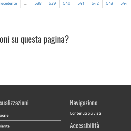
precedente
…
538
539
540
541
542
543
544
ioni su questa pagina?
sualizzazioni
Navigazione
Contenuti più visti
sione
Accessibilità
biente