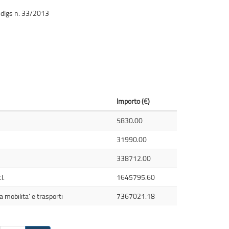
2, dlgs n. 33/2013
Importo (€)
5830.00
31990.00
338712.00
l.
1645795.60
 mobilita' e trasporti
7367021.18