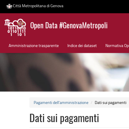
Città Metropolitana di Genova
Salta
Open Data #GenovaMetropoli
al
contenuto
News
principale
Amministrazione trasparente
Indice dei dataset
Normativa Op
Pagamenti dell'amministrazione
Dati sui pagamenti
Dati sui pagamenti