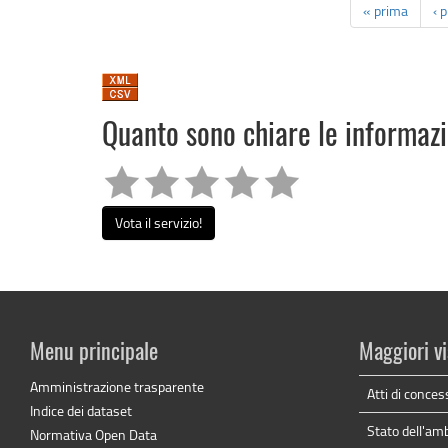
« prima
‹ 
Quanto sono chiare le informaz
Vota il servizio!
Menu principale
Maggiori vi
Amministrazione trasparente
Atti di conces
Indice dei dataset
Stato dell'am
Normativa Open Data