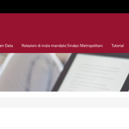
en Data
Relazioni di inizio mandato Sindaci Metropolitani
Tutorial