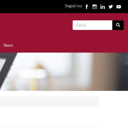
Seguici su:
Form
Cerca
di
News
ricerca