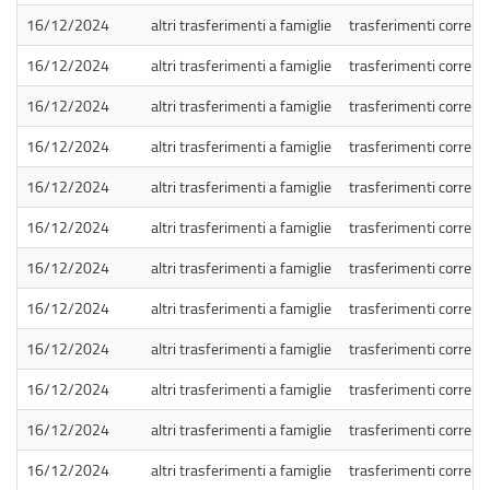
16/12/2024
altri trasferimenti a famiglie
trasferimenti correnti
16/12/2024
altri trasferimenti a famiglie
trasferimenti correnti
16/12/2024
altri trasferimenti a famiglie
trasferimenti correnti
16/12/2024
altri trasferimenti a famiglie
trasferimenti correnti
16/12/2024
altri trasferimenti a famiglie
trasferimenti correnti
16/12/2024
altri trasferimenti a famiglie
trasferimenti correnti
16/12/2024
altri trasferimenti a famiglie
trasferimenti correnti
16/12/2024
altri trasferimenti a famiglie
trasferimenti correnti
16/12/2024
altri trasferimenti a famiglie
trasferimenti correnti
16/12/2024
altri trasferimenti a famiglie
trasferimenti correnti
16/12/2024
altri trasferimenti a famiglie
trasferimenti correnti
16/12/2024
altri trasferimenti a famiglie
trasferimenti correnti