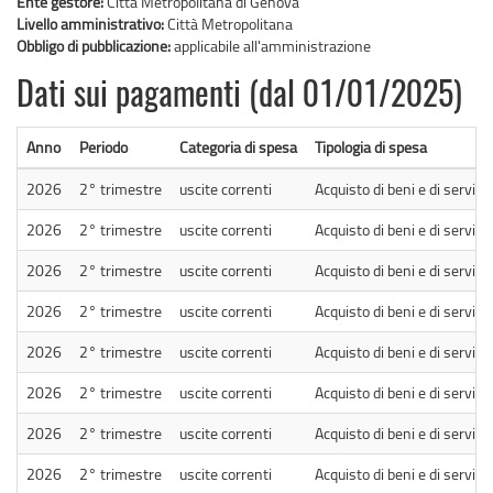
Ente gestore:
Città Metropolitana di Genova
Livello amministrativo:
Città Metropolitana
Obbligo di pubblicazione:
applicabile all'amministrazione
Dati sui pagamenti (dal 01/01/2025)
Anno
Periodo
Categoria di spesa
Tipologia di spesa
2026
2° trimestre
uscite correnti
Acquisto di beni e di servizi
2026
2° trimestre
uscite correnti
Acquisto di beni e di servizi
2026
2° trimestre
uscite correnti
Acquisto di beni e di servizi
2026
2° trimestre
uscite correnti
Acquisto di beni e di servizi
2026
2° trimestre
uscite correnti
Acquisto di beni e di servizi
2026
2° trimestre
uscite correnti
Acquisto di beni e di servizi
2026
2° trimestre
uscite correnti
Acquisto di beni e di servizi
2026
2° trimestre
uscite correnti
Acquisto di beni e di servizi