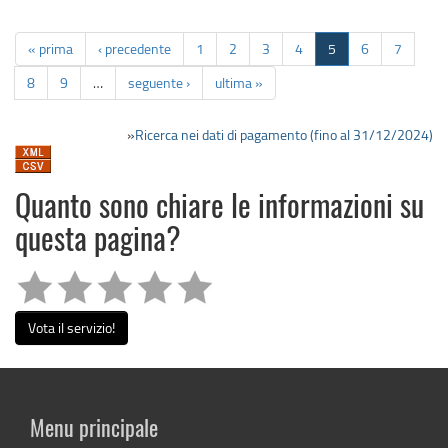
« prima
‹ precedente
1
2
3
4
5
6
7
8
9
…
seguente ›
ultima »
»
Ricerca nei dati di pagamento (fino al 31/12/2024)
Quanto sono chiare le informazioni su
questa pagina?
Vota il servizio!
Menu principale