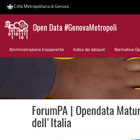
Città Metropolitana di Genova
Salta
Open Data #GenovaMetropoli
al
contenuto
News
principale
Amministrazione trasparente
Indice dei dataset
Normativa Op
ForumPA | Opendata Maturi
dell'Italia