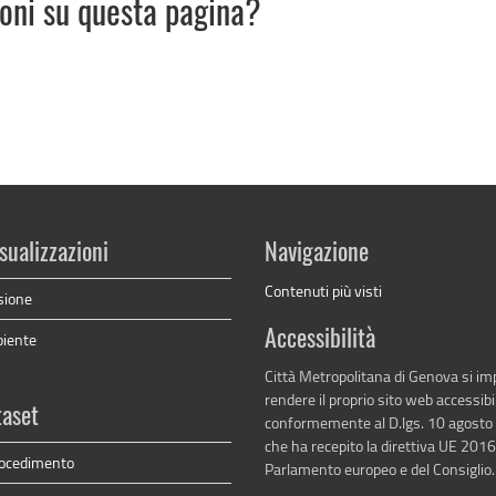
ioni su questa pagina?
sualizzazioni
Navigazione
Contenuti più visti
sione
Accessibilità
biente
Città Metropolitana di Genova si i
rendere il proprio sito web accessibi
taset
conformemente al D.lgs. 10 agosto
che ha recepito la direttiva UE 201
procedimento
Parlamento europeo e del Consiglio.