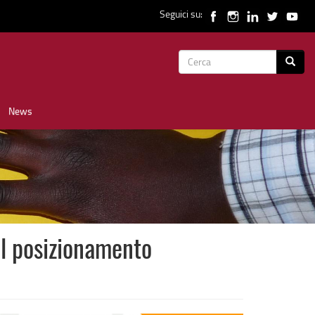
Seguici su:
Form
Cerca
di
News
ricerca
l posizionamento