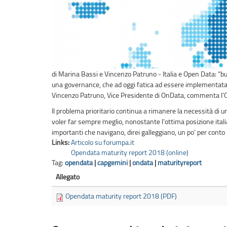
di Marina Bassi e Vincenzo Patruno - Italia e Open Data: “bu
una governance, che ad oggi fatica ad essere implementata,
Vincenzo Patruno, Vice Presidente di OnData, commenta l’
Il problema prioritario continua a rimanere la necessità di
voler far sempre meglio, nonostante l’ottima posizione itali
importanti che navigano, direi galleggiano, un po’ per conto l
Links:
Articolo su forumpa.it
Opendata maturity report 2018 (online)
Tag:
opendata
|
capgemini
|
ondata
|
maturityreport
Allegato
Opendata maturity report 2018 (PDF)