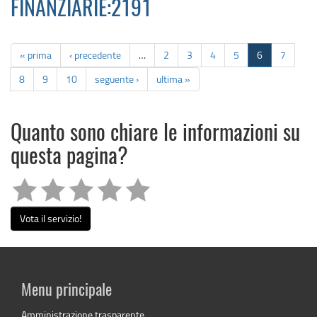
FINANZIARIE:2191
« prima
‹ precedente
…
2
3
4
5
6
7
8
9
10
seguente ›
ultima »
Quanto sono chiare le informazioni su
questa pagina?
Vota il servizio!
Menu principale
Amministrazione trasparente