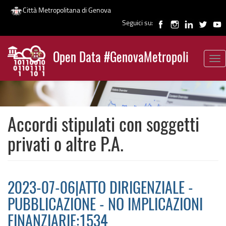
Città Metropolitana di Genova
Seguici su:
Salta
al
Open Data #GenovaMetropoli
contenuto
Tog
News
principale
nav
Accordi stipulati con soggetti
privati o altre P.A.
2023-07-06|ATTO DIRIGENZIALE -
PUBBLICAZIONE - NO IMPLICAZIONI
FINANZIARIE:1534