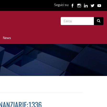
Seguici su:
Form
Cerca
di
News
ricerca
INANZIARIE:1336