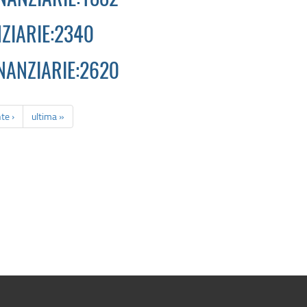
INANZIARIE:1882
NZIARIE:2340
INANZIARIE:2620
te ›
ultima »