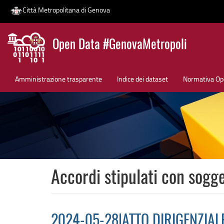
Città Metropolitana di Genova
Salta
Open Data #GenovaMetropoli
al
contenuto
News
principale
Amministrazione trasparente
Indice dei dataset
Normativa Op
Accordi stipulati con sogget
2024-05-28|ATTO DIRIGENZIALE