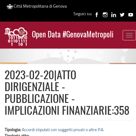
Città Metropolitana di Genova
Seguici su:
Salta
al
Open Data #GenovaMetropoli
contenuto
Tog
News
principale
nav
2023-02-20|ATTO
DIRIGENZIALE -
PUBBLICAZIONE -
IMPLICAZIONI FINANZIARIE:358
Tipologia:
Accordi stipulati con soggetti privati o altre P.A.
Tipologia atto: