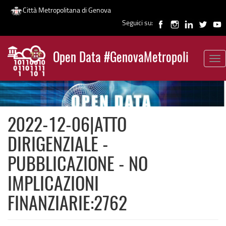
Città Metropolitana di Genova
Seguici su:
Salta
al
Open Data #GenovaMetropoli
contenuto
Tog
News
principale
nav
2022-12-06|ATTO
DIRIGENZIALE -
PUBBLICAZIONE - NO
IMPLICAZIONI
FINANZIARIE:2762