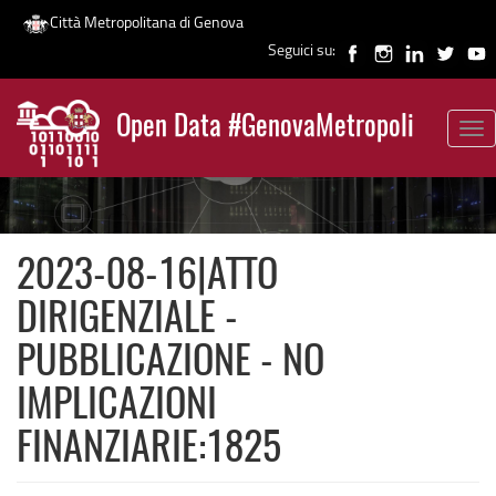
Città Metropolitana di Genova
Seguici su:
Salta
al
Open Data #GenovaMetropoli
contenuto
Tog
News
principale
nav
2023-08-16|ATTO
DIRIGENZIALE -
PUBBLICAZIONE - NO
IMPLICAZIONI
FINANZIARIE:1825