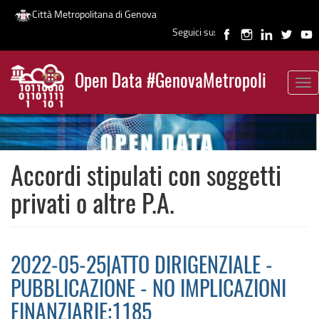
Città Metropolitana di Genova
Seguici su:
Salta
al
Open Data #GenovaMetropoli
contenuto
Tog
News
principale
nav
Accordi stipulati con soggetti
privati o altre P.A.
2022-05-25|ATTO DIRIGENZIALE -
PUBBLICAZIONE - NO IMPLICAZIONI
FINANZIARIE:1185