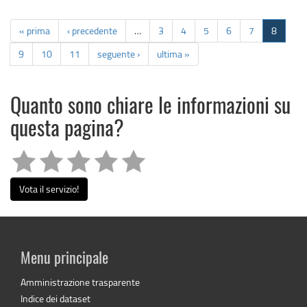
« prima
‹ precedente
…
3
4
5
6
7
8
9
10
11
seguente ›
ultima »
Quanto sono chiare le informazioni su
questa pagina?
Vota il servizio!
Menu principale
Amministrazione trasparente
Indice dei dataset