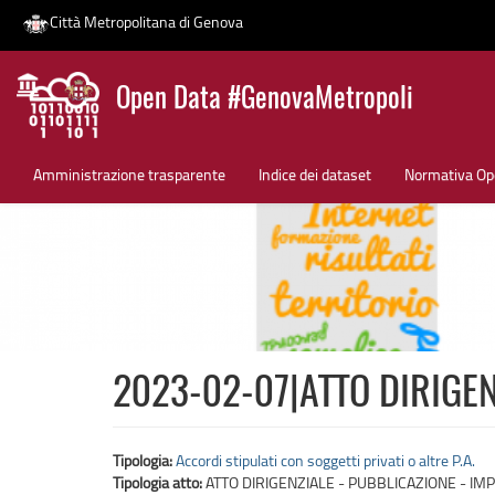
Città Metropolitana di Genova
Salta
Open Data #GenovaMetropoli
al
contenuto
News
principale
Amministrazione trasparente
Indice dei dataset
Normativa Op
2023-02-07|ATTO DIRIGEN
Tipologia:
Accordi stipulati con soggetti privati o altre P.A.
Tipologia atto:
ATTO DIRIGENZIALE - PUBBLICAZIONE - IMP