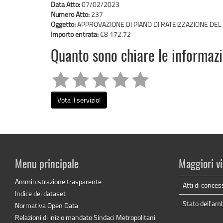
Data Atto:
07/02/2023
Numero Atto:
237
Oggetto:
APPROVAZIONE DI PIANO DI RATEIZZAZIONE DEL 
Importo entrata:
€8 172.72
Quanto sono chiare le informaz
Vota il servizio!
Menu principale
Maggiori vi
Amministrazione trasparente
Atti di conces
Indice dei dataset
Stato dell'am
Normativa Open Data
Relazioni di inizio mandato Sindaci Metropolitani