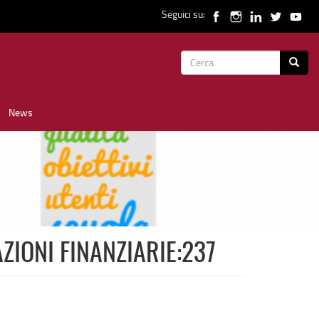
Seguici su:
Form
Cerca
di
News
ricerca
ZIONI FINANZIARIE:237