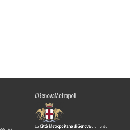
#GenovaMetropoli
La
Città Metropolitana di Genova
è un ente
mpegna a