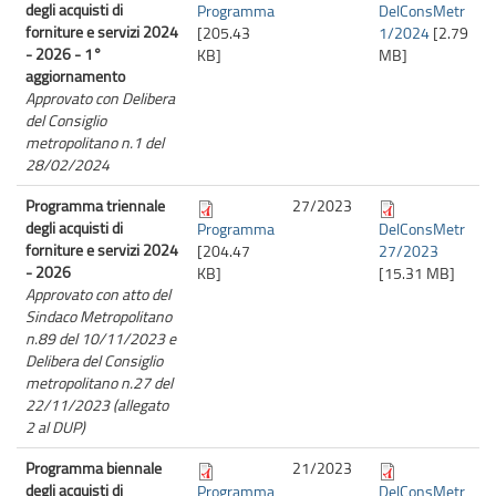
degli acquisti di
Programma
DelConsMetr
forniture e servizi 2024
[205.43
1/2024
[2.79
- 2026 - 1°
KB]
MB]
aggiornamento
Approvato con Delibera
del Consiglio
metropolitano n.1 del
28/02/2024
Programma triennale
27/
2023
degli acquisti di
Programma
DelConsMetr
forniture e servizi 2024
[204.47
27/2023
- 2026
KB]
[15.31 MB]
Approvato con atto del
Sindaco Metropolitano
n.89 del 10/11/2023 e
Delibera del Consiglio
metropolitano n.27 del
22/11/2023 (allegato
2 al DUP)
Programma biennale
21/
2023
degli acquisti di
Programma
DelConsMetr