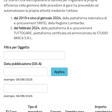
efficienza nella gestione delle procedure di gara ha provveduto ad
automatizzare la propria attività mediante l’utilizzo:
dal 2019 e sino al gennaio 2024
, della piattaforma telematica di
e-procurement SINTEL della Regione Lombardia.
dal febbraio 2024
, della piattaforma di e-procurement
TUTTOGARE, piattaforma certificata ed amministrata da STUDIO
AMICA S.R.L.
Filtra per Oggetto
Data pubblicazione (DA-A)
Applica
Data
esempio: 06/08/2026
Data
pubblicazione
Data
esempio: 06/08/2026
(DA-
A)
Data
Tipo di
Importo
pubblicazione
ID Gara
procedura
Genere
Oggetto gara
complessiv