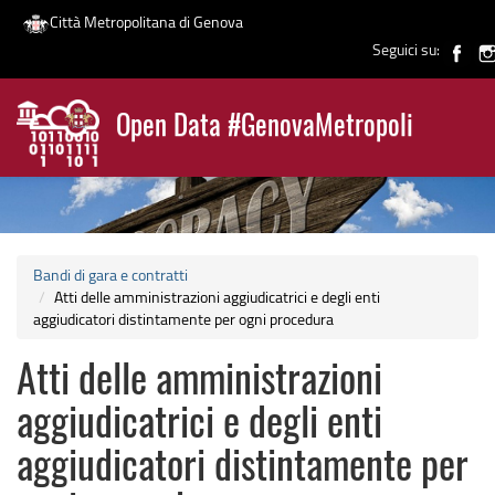
Città Metropolitana di Genova
Seguici su:
Salta
al
Open Data #GenovaMetropoli
contenuto
News
principale
Bandi di gara e contratti
Atti delle amministrazioni aggiudicatrici e degli enti
aggiudicatori distintamente per ogni procedura
Atti delle amministrazioni
aggiudicatrici e degli enti
aggiudicatori distintamente per