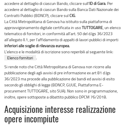
accedere al dettaglio di ciascun Bando, cliccare sull'
ID di Gara
. Per
accedere al dettaglio di ciascun Bando sulla Banca Dati Nazionale dei
Contratti Pubblici (BDNCP), cliccare sul
CIG
.
La Città Metropolitana di Genova ha istituito sulla piattaforma di
approvvigionamento digitale certificata in uso
TUTTOGARE
, un elenco
telematico di fornitori, in conformità all'art. 50 del d.lgs 36/2023
all'allegato II.1, per l'affidamento di appalti di lavori pubblici di importi
inferiori alle soglie di rilevanza europea
.
L'elenco e le modalità di iscrizione sono reperibili al seguente link:
Elenco fornitori
.
Si rende noto che Città Metropolitana di Genova non ricorre alla
pubblicazione degli agli avvisi di pre informazione ex art 81 d.lgs
36/2023 ma procede alla pubblicazione dei bandi ed avvisi di esito
secondo gli obblighi di legge (BDNCP, GUUE, Piattaforma E-
procurement TUTTOGARE, sito SUA). Non sono in programmazione,
inoltre, opere sottoposte a dibattito pubblico DPCM 76/2018.
Acquisizione interesse realizzazione
opere incompiute