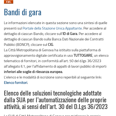
Bandi di gara
Le informazioni elencate in questa sezione sono una sintesi di quelle
presenti sul
Portale della Stazione Unica Appaltante
. Per accedere al
dettaglio di ciascun Bando, cliccare sull'
ID di Gara
. Per accedere al
dettaglio di ciascun Bando sulla Banca Dati Nazionale dei Contratti
Pubblici (BDNCP), cliccare sul
CIG
.
La Città Metropolitana di Genova ha istituito sulla piattaforma di
approvvigionamento digitale certificata in uso
TUTTOGARE
, un elenco
telematico di fornitori, in conformità all'art. 50 del d.lgs 36/2023
all'allegato II.1, per l'affidamento di appalti di lavori pubblici di importi
inferiori alle soglie di rilevanza europea
.
L'elenco e le modalità di iscrizione sono reperibili al seguente link:
Elenco fornitori
.
Elenco delle soluzioni tecnologiche adottate
dalla SUA per l’automatizzazione delle proprie
attività, ai sensi dell’art. 30 del D.Lgs 36/2023
La SUA di Città Metropolitana di Genova per migliorare la propria