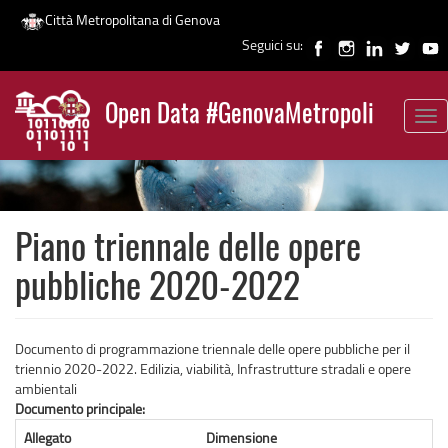
Città Metropolitana di Genova
Seguici su:
Salta
al
Open Data #GenovaMetropoli
contenuto
Tog
News
principale
nav
Piano triennale delle opere
pubbliche 2020-2022
Documento di programmazione triennale delle opere pubbliche per il
triennio 2020-2022. Edilizia, viabilità, Infrastrutture stradali e opere
ambientali
Documento principale:
Allegato
Dimensione