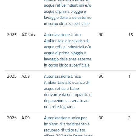
acque reflue industriali e/o
acque di prima pioggia e
lavaggio delle aree esterne
in corpo idrico superficiale
2025
A.03bis
Autorizzazione Unica
90
15
Ambientale allo scarico di
acque reflue industriali e/o
acque di prima pioggia e
lavaggio delle aree esterne
in corpo idrico superficiale
2025
A.03
Autorizzazione Unica
90
1
Ambientale allo scarico di
acque reflue urbane
derivante da un impianto di
depurazione asservito ad
una rete fognaria
2025
A.09
Autorizzazione unica per
30
2
impianti di smaltimento e
recupero rifiuti prevista
all'art. 208 della Parte IV del