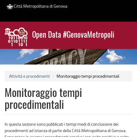
Città Metropolitana di Genova
Salta
al
Open Data #GenovaMetropoli
contenuto
News
principale
Attività e procedimenti
Monitoraggio tempi procedimentali
Monitoraggio tempi
procedimentali
In questa sezione sono pubblicati i tempi medi di conclusione dei
procedimenti ad istanza di parte della Città Metropolitana di Genova.
Sono prese in esame i procedimenti conclusi con esito positivo o esito