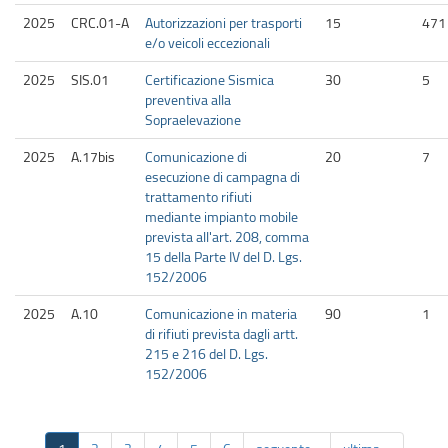
2025
CRC.01-A
Autorizzazioni per trasporti
15
471
e/o veicoli eccezionali
2025
SIS.01
Certificazione Sismica
30
5
preventiva alla
Sopraelevazione
2025
A.17bis
Comunicazione di
20
7
esecuzione di campagna di
trattamento rifiuti
mediante impianto mobile
prevista all'art. 208, comma
15 della Parte IV del D. Lgs.
152/2006
2025
A.10
Comunicazione in materia
90
1
di rifiuti prevista dagli artt.
215 e 216 del D. Lgs.
152/2006