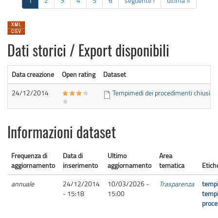
1
2
3
4
5
6
seguente ›
ultima »
Dati storici / Export disponibili
Data creazione
Open rating
Dataset
24/12/2014
Tempimedi dei procedimenti chiusi 
Informazioni dataset
Frequenza di
Data di
Ultimo
Area
aggiornamento
inserimento
aggiornamento
tematica
Etich
annuale
24/12/2014
10/03/2026 -
Trasparenza
tempi
- 15:18
15:00
tempi
proce