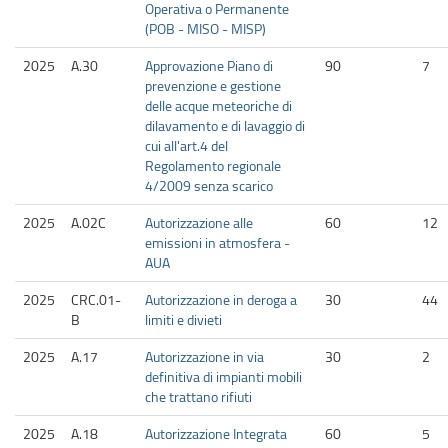
Operativa o Permanente
(POB - MISO - MISP)
2025
A.30
Approvazione Piano di
90
7
prevenzione e gestione
delle acque meteoriche di
dilavamento e di lavaggio di
cui all'art.4 del
Regolamento regionale
4/2009 senza scarico
2025
A.02C
Autorizzazione alle
60
12
emissioni in atmosfera -
AUA
2025
CRC.01-
Autorizzazione in deroga a
30
44
B
limiti e divieti
2025
A.17
Autorizzazione in via
30
2
definitiva di impianti mobili
che trattano rifiuti
2025
A.18
Autorizzazione Integrata
60
5