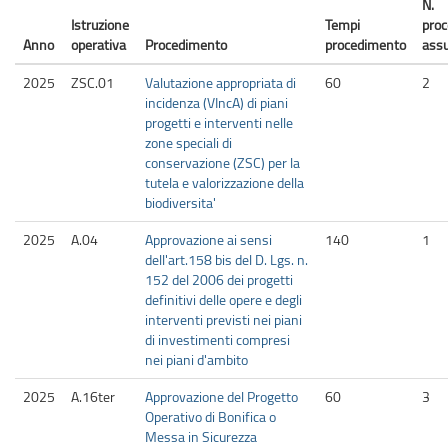
N.
Istruzione
Tempi
proc
Anno
operativa
Procedimento
procedimento
assu
2025
ZSC.01
Valutazione appropriata di
60
2
incidenza (VIncA) di piani
progetti e interventi nelle
zone speciali di
conservazione (ZSC) per la
tutela e valorizzazione della
biodiversita'
2025
A.04
Approvazione ai sensi
140
1
dell'art.158 bis del D. Lgs. n.
152 del 2006 dei progetti
definitivi delle opere e degli
interventi previsti nei piani
di investimenti compresi
nei piani d'ambito
2025
A.16ter
Approvazione del Progetto
60
3
Operativo di Bonifica o
Messa in Sicurezza