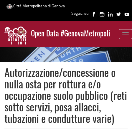
Città Metropolitana di Genova
Seguici su:
Salta
al
Open Data #GenovaMetropoli
contenuto
Tog
News
principale
nav
Autorizzazione/concessione o
nulla osta per rottura e/o
occupazione suolo pubblico (reti
sotto servizi, posa allacci,
tubazioni e condutture varie)