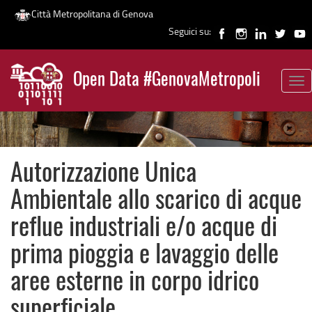
Città Metropolitana di Genova
Seguici su:
Salta
al
Open Data #GenovaMetropoli
contenuto
Tog
News
principale
nav
Autorizzazione Unica
Ambientale allo scarico di acque
reflue industriali e/o acque di
prima pioggia e lavaggio delle
aree esterne in corpo idrico
superficiale