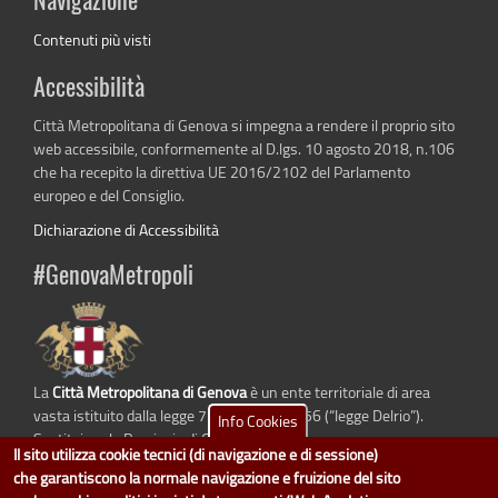
Navigazione
Contenuti più visti
Accessibilità
Città Metropolitana di Genova si impegna a rendere il proprio sito
web accessibile, conformemente al D.lgs. 10 agosto 2018, n.106
che ha recepito la direttiva UE 2016/2102 del Parlamento
europeo e del Consiglio.
Dichiarazione di Accessibilità
#GenovaMetropoli
La
Città Metropolitana di Genova
è un ente territoriale di area
vasta istituito dalla legge 7 aprile 2014 n. 56 (“legge Delrio”).
Info Cookies
Sostituisce la Provincia di Genova.
Il sito utilizza cookie tecnici (di navigazione e di sessione)
che garantiscono la normale navigazione e fruizione del sito