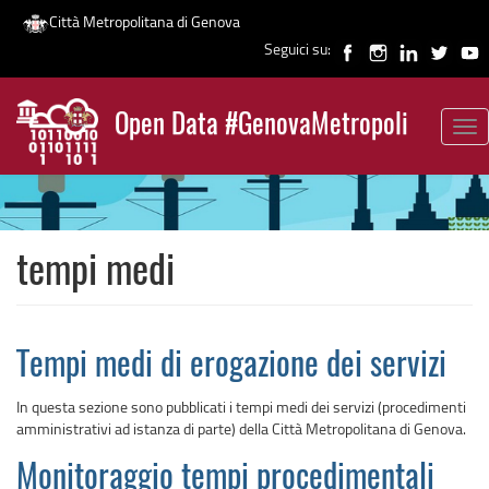
Città Metropolitana di Genova
Seguici su:
Salta
al
Open Data #GenovaMetropoli
contenuto
Tog
News
principale
nav
tempi medi
Tempi medi di erogazione dei servizi
In questa sezione sono pubblicati i tempi medi dei servizi (procedimenti
amministrativi ad istanza di parte) della Città Metropolitana di Genova.
Monitoraggio tempi procedimentali