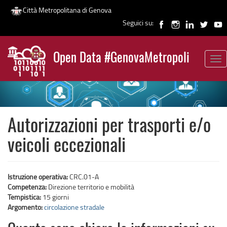
Città Metropolitana di Genova
Seguici su:
Salta
al
Open Data #GenovaMetropoli
contenuto
Tog
News
principale
nav
Autorizzazioni per trasporti e/o
veicoli eccezionali
Istruzione operativa:
CRC.01-A
Competenza:
Direzione territorio e mobilità
Tempistica:
15 giorni
Argomento:
circolazione stradale