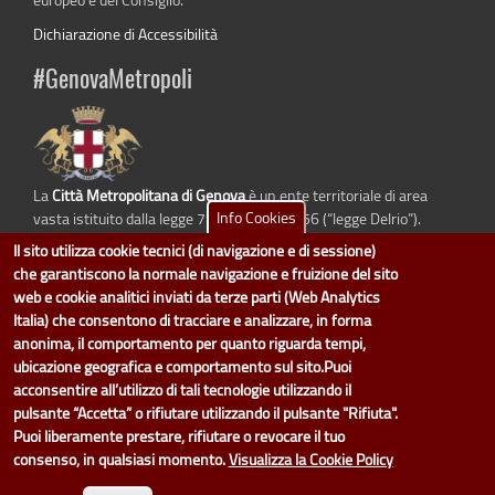
Dichiarazione di Accessibilità
#GenovaMetropoli
La
Città Metropolitana di Genova
è un ente territoriale di area
Info Cookies
vasta istituito dalla legge 7 aprile 2014 n. 56 (“legge Delrio”).
Sostituisce la Provincia di Genova.
Il sito utilizza cookie tecnici (di navigazione e di sessione)
che garantiscono la normale navigazione e fruizione del sito
web e cookie analitici inviati da terze parti (Web Analytics
Italia) che consentono di tracciare e analizzare, in forma
dati.cittametropolitana.genova.it
è il progetto "Open Data" della
Città
anonima, il comportamento per quanto riguarda tempi,
Metropolitana di Genova
.
ubicazione geografica e comportamento sul sito.Puoi
Il design e la gestione sono a cura del Servizio Sistemi Informativi. Ogni
acconsentire all’utilizzo di tali tecnologie utilizzando il
Direzione è responsabile per la parte di "dati" e "dataset".
pulsante “Accetta” o rifiutare utilizzando il pulsante "Rifiuta".
accedi (area riservata)
|
contatti
|
privacy
|
Statistiche
|
Puoi liberamente prestare, rifiutare o revocare il tuo
consenso, in qualsiasi momento.
Visualizza la Cookie Policy