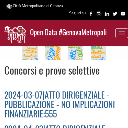
Città Metropolitana di Genova
Seguici su:
Salta
al
Open Data #GenovaMetropoli
contenuto
Tog
News
principale
nav
Concorsi e prove selettive
2024-03-07|ATTO DIRIGENZIALE -
PUBBLICAZIONE - NO IMPLICAZIONI
FINANZIARIE:555