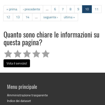
« prima
‹ precedente
…
6
7
8
9
10
11
12
13
14
…
seguente ›
ultima »
Quanto sono chiare le informazioni su
questa pagina?
Vota il servizio!
Menu principale
Amministrazione trasparente
Indice dei dataset