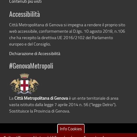
Contenuti più visti
Accessibilità
Città Metropolitana di Genova si impegna a rendere il proprio sito
web accessibile, conformemente al D.lgs. 10 agosto 2018, n.106
che ha recepito la direttiva UE 2016/2102 del Parlamento
europeo e del Consiglio.
Dichiarazione di Accessibilità
#GenovaMetropoli
La
Città Metropolitana di Genova
è un ente territoriale di area
vasta istituito dalla legge 7 aprile 2014 n. 56 (“legge Delrio”).
Sostituisce la Provincia di Genova.
Info Cookies
dati.cittametropolitana.genova.it
è il progetto "Open Data" della
Città