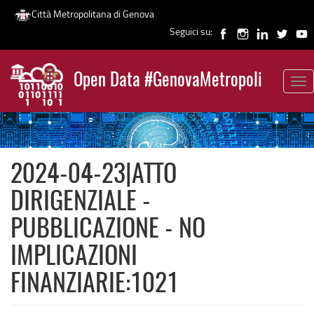
Città Metropolitana di Genova
Seguici su:
Salta
al
Open Data #GenovaMetropoli
contenuto
Tog
News
principale
nav
2024-04-23|ATTO
DIRIGENZIALE -
PUBBLICAZIONE - NO
IMPLICAZIONI
FINANZIARIE:1021