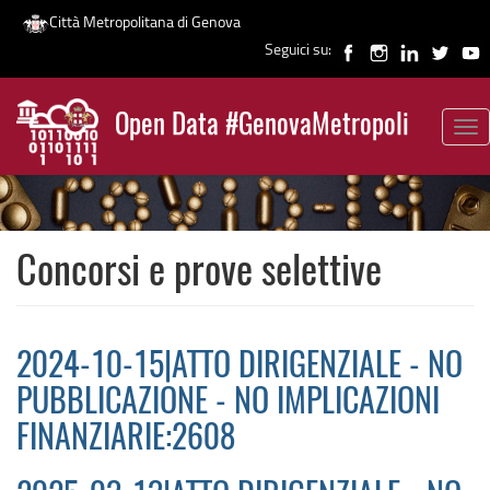
Città Metropolitana di Genova
Seguici su:
Salta
al
Open Data #GenovaMetropoli
contenuto
Tog
News
principale
nav
Concorsi e prove selettive
2024-10-15|ATTO DIRIGENZIALE - NO
PUBBLICAZIONE - NO IMPLICAZIONI
FINANZIARIE:2608