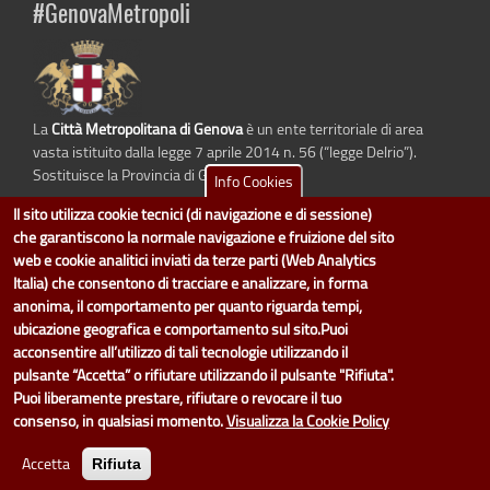
#GenovaMetropoli
La
Città Metropolitana di Genova
è un ente territoriale di area
vasta istituito dalla legge 7 aprile 2014 n. 56 (“legge Delrio”).
Sostituisce la Provincia di Genova.
Info Cookies
Il sito utilizza cookie tecnici (di navigazione e di sessione)
che garantiscono la normale navigazione e fruizione del sito
web e cookie analitici inviati da terze parti (Web Analytics
dati.cittametropolitana.genova.it
è il progetto "Open Data" della
Città
Italia) che consentono di tracciare e analizzare, in forma
Metropolitana di Genova
.
anonima, il comportamento per quanto riguarda tempi,
Il design e la gestione sono a cura del Servizio Sistemi Informativi. Ogni
ubicazione geografica e comportamento sul sito.Puoi
Direzione è responsabile per la parte di "dati" e "dataset".
acconsentire all’utilizzo di tali tecnologie utilizzando il
accedi (area riservata)
|
contatti
|
privacy
|
Statistiche
|
pulsante “Accetta” o rifiutare utilizzando il pulsante "Rifiuta".
Puoi liberamente prestare, rifiutare o revocare il tuo
consenso, in qualsiasi momento.
Visualizza la Cookie Policy
Accetta
Rifiuta