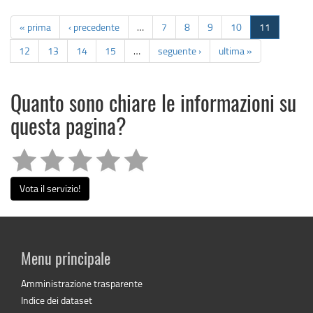
« prima
‹ precedente
…
7
8
9
10
11
12
13
14
15
…
seguente ›
ultima »
Quanto sono chiare le informazioni su
questa pagina?
Vota il servizio!
Menu principale
Amministrazione trasparente
Indice dei dataset