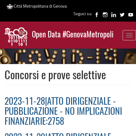
Città Metropolitana di Genova
Seguici su:
Salta
al
Open Data #GenovaMetropoli
contenuto
Tog
News
principale
nav
Concorsi e prove selettive
2023-11-28|ATTO DIRIGENZIALE -
PUBBLICAZIONE - NO IMPLICAZIONI
FINANZIARIE:2758