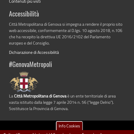
Contenuti più visti
Accessibilità
Città Metropolitana di Genova si impegna a rendere il proprio sito
web accessibile, conformemente al D.lgs. 10 agosto 2018, n.106
che ha recepito la direttiva UE 2016/2102 del Parlamento
europeo e del Consiglio.
Dichiarazione di Accessibilità
#GenovaMetropoli
La
Città Metropolitana di Genova
è un ente territoriale di area
vasta istituito dalla legge 7 aprile 2014 n. 56 (“legge Delrio”).
Sostituisce la Provincia di Genova.
Info Cookies
dati.cittametropolitana.genova.it
è il progetto "Open Data" della
Città