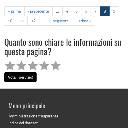
« prima
‹ precedente
…
4
5
6
7
8
9
10
11
12
…
seguente ›
ultima »
Quanto sono chiare le informazioni su
questa pagina?
Vota il servizio!
Menu principale
Amministrazione trasparente
Indice dei dataset