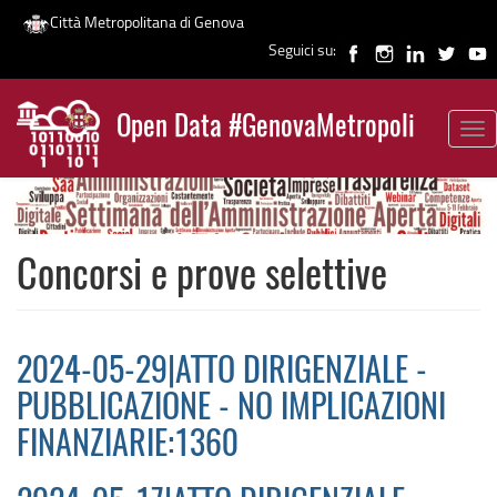
Città Metropolitana di Genova
Seguici su:
Salta
al
Open Data #GenovaMetropoli
contenuto
Tog
News
principale
nav
Concorsi e prove selettive
2024-05-29|ATTO DIRIGENZIALE -
PUBBLICAZIONE - NO IMPLICAZIONI
FINANZIARIE:1360