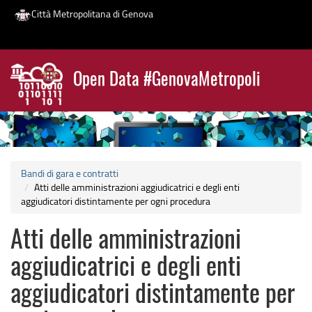
Città Metropolitana di Genova
Salta
al
Open Data #GenovaMetropoli
contenuto
News
principale
Bandi di gara e contratti
Atti delle amministrazioni aggiudicatrici e degli enti
aggiudicatori distintamente per ogni procedura
Atti delle amministrazioni
aggiudicatrici e degli enti
aggiudicatori distintamente per