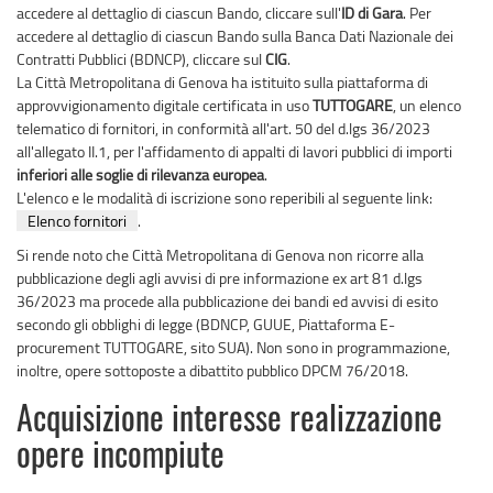
accedere al dettaglio di ciascun Bando, cliccare sull'
ID di Gara
. Per
accedere al dettaglio di ciascun Bando sulla Banca Dati Nazionale dei
Contratti Pubblici (BDNCP), cliccare sul
CIG
.
La Città Metropolitana di Genova ha istituito sulla piattaforma di
approvvigionamento digitale certificata in uso
TUTTOGARE
, un elenco
telematico di fornitori, in conformità all'art. 50 del d.lgs 36/2023
all'allegato II.1, per l'affidamento di appalti di lavori pubblici di importi
inferiori alle soglie di rilevanza europea
.
L'elenco e le modalità di iscrizione sono reperibili al seguente link:
Elenco fornitori
.
Si rende noto che Città Metropolitana di Genova non ricorre alla
pubblicazione degli agli avvisi di pre informazione ex art 81 d.lgs
36/2023 ma procede alla pubblicazione dei bandi ed avvisi di esito
secondo gli obblighi di legge (BDNCP, GUUE, Piattaforma E-
procurement TUTTOGARE, sito SUA). Non sono in programmazione,
inoltre, opere sottoposte a dibattito pubblico DPCM 76/2018.
Acquisizione interesse realizzazione
opere incompiute