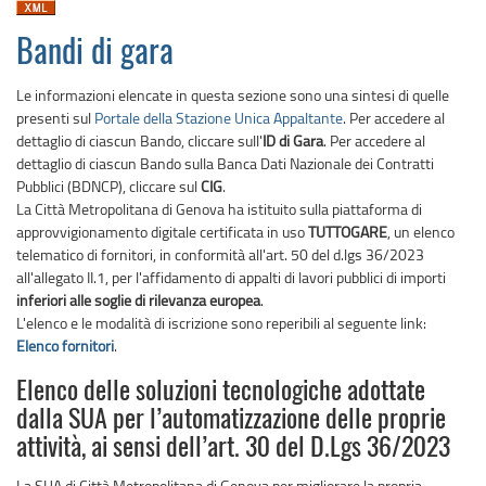
Bandi di gara
Le informazioni elencate in questa sezione sono una sintesi di quelle
presenti sul
Portale della Stazione Unica Appaltante
. Per accedere al
dettaglio di ciascun Bando, cliccare sull'
ID di Gara
. Per accedere al
dettaglio di ciascun Bando sulla Banca Dati Nazionale dei Contratti
Pubblici (BDNCP), cliccare sul
CIG
.
La Città Metropolitana di Genova ha istituito sulla piattaforma di
approvvigionamento digitale certificata in uso
TUTTOGARE
, un elenco
telematico di fornitori, in conformità all'art. 50 del d.lgs 36/2023
all'allegato II.1, per l'affidamento di appalti di lavori pubblici di importi
inferiori alle soglie di rilevanza europea
.
L'elenco e le modalità di iscrizione sono reperibili al seguente link:
Elenco fornitori
.
Elenco delle soluzioni tecnologiche adottate
dalla SUA per l’automatizzazione delle proprie
attività, ai sensi dell’art. 30 del D.Lgs 36/2023
La SUA di Città Metropolitana di Genova per migliorare la propria