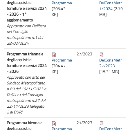
degli acquisti di
Programma
DelConsMetr
forniture e servizi 2024
[205.43
1/2024
[2.79
- 2026 - 1°
KB]
MB]
aggiornamento
Approvato con Delibera
del Consiglio
metropolitano n.1 del
28/02/2024
Programma triennale
27/
2023
degli acquisti di
Programma
DelConsMetr
forniture e servizi 2024
[204.47
27/2023
- 2026
KB]
[15.31 MB]
Approvato con atto del
Sindaco Metropolitano
n.89 del 10/11/2023 e
Delibera del Consiglio
metropolitano n.27 del
22/11/2023 (allegato
2 al DUP)
Programma biennale
21/
2023
degli acquisti di
Programma
DelConsMetr