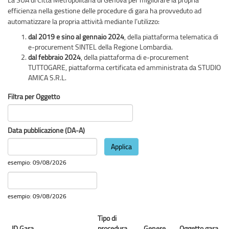
efficienza nella gestione delle procedure di gara ha provveduto ad
automatizzare la propria attività mediante l’utilizzo:
dal 2019 e sino al gennaio 2024
, della piattaforma telematica di
e-procurement SINTEL della Regione Lombardia.
dal febbraio 2024
, della piattaforma di e-procurement
TUTTOGARE, piattaforma certificata ed amministrata da STUDIO
AMICA S.R.L.
Filtra per Oggetto
Data pubblicazione (DA-A)
Applica
Data
esempio: 09/08/2026
Data
pubblicazione
Data
esempio: 09/08/2026
(DA-
A)
Data
Tipo di
pubblicazione
ID Gara
procedura
Genere
Oggetto gara